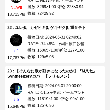
作者: ビームマンP
RATE: NEW!!
播放: 3269×1.00
评论: 228×0.94
NEW!!
收藏: 72×29.92
18,713Pts
22 : ユレ弧 - カゼヒキβ, ゲキヤクβ, 重音テト
投稿日期: 2024-05-31 02:49:02
作者: 原口沙輔
RATE: -74.48%
播放: 15065×1.00
评论: 127×1.00
↓ 1
收藏: 129×5.08
17,787Pts
23 : 【そんなに歌が好きになったのか】『M八七』
SynthesizerVカバー【フリモメン】
投稿日期: 2024-06-01 20:00:00
作者: ビームマンP
RATE: -51.5%
播放: 11819×1.00
评论: 99×1.00
↓ 5
收藏: 125×6.96
15,648Pts