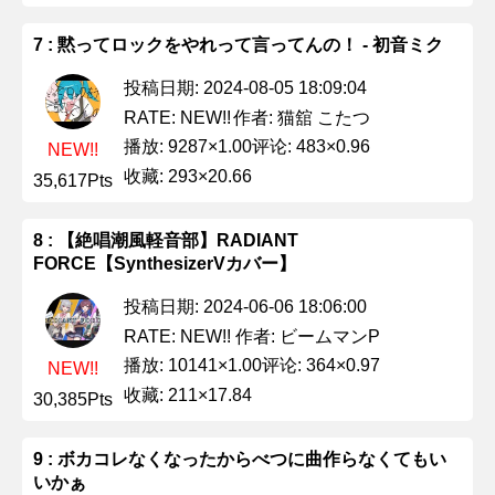
7 : 黙ってロックをやれって言ってんの！ - 初音ミク
投稿日期: 2024-08-05 18:09:04
作者: 猫舘 こたつ
RATE: NEW!!
播放: 9287×1.00
评论: 483×0.96
NEW!!
收藏: 293×20.66
35,617Pts
8 : 【絶唱潮風軽音部】RADIANT
FORCE【SynthesizerVカバー】
投稿日期: 2024-06-06 18:06:00
作者: ビームマンP
RATE: NEW!!
播放: 10141×1.00
评论: 364×0.97
NEW!!
收藏: 211×17.84
30,385Pts
9 : ボカコレなくなったからべつに曲作らなくてもい
いかぁ