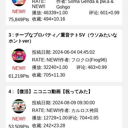
作者: Soma Genda & pw.a &
RATE:
NEW!!
Gohgo
NEW!!
播放: 46339×1.00
评论: 601×0.99
收藏: 494×10.16
75,849Pts
3 : チープなプロパティ／重音テトSV（ウソみたいな
ホントver）
投稿日期: 2024-06-04 04:45:02
作者: フロクロ(Frog96)
RATE: NEW!!
播放: 32240×1.00
评论: 463×0.99
NEW!!
收藏: 705×11.30
61,219Pts
4 : 【復活】ニコニコ動画【祝ってみた】
投稿日期: 2024-08-09 09:30:00
作者: カルロス袴田
RATE: NEW!!
播放: 12729×1.00
评论: 704×0.95
NEW!!
收藏: 242×23.28
53,509Pts