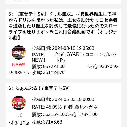
5 : 【重音テトSV】ドリル無双。～異世界転生して神
からドリルを授かった私は、王女を助けたりニセ勇者
を追放したり魔王を討伐して最強になったのでスロー
ライフを送ります～※これは音楽動画です【オリジナ
ル曲】
投稿日期: 2024-08-10 19:35:00
作者: GYARI（ココアシガレッ
RATE:
NEW!!
トP）
NEW!!
播放: 9572×1.00
评论: 933×0.92
收藏: 251×24.76
45,985Pts
6 : ふぁんぶる！/ 重音テトSV
投稿日期: 2024-05-30 19:00:00
作者: 藤原ハガネ
RATE: 45.09%
播放: 36216×1.00
评论: 179×1.00
→6
收藏: 371×5.68
44,341Pts