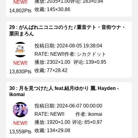
播放: 2035×1.00
评论: 163×0.94
NEW!!
收藏: 145×30.86
14,802Pts
29 : がんばれニコニコのうた / 重音テト・音街ウナ・
栗田まろん
投稿日期: 2024-08-05 19:38:04
作者: シカクドット
RATE: NEW!!
播放: 2302×1.00
评论: 139×0.95
NEW!!
收藏: 77×28.42
13,830Pts
30 : 月を見つけた人 feat.結月ゆかり 麗, Hayden -
ikomai
投稿日期: 2024-06-07 00:00:00
作者: ikomai
RATE: NEW!!
播放: 1920×1.00
评论: 65×0.97
NEW!!
收藏: 134×29.08
13,559Pts