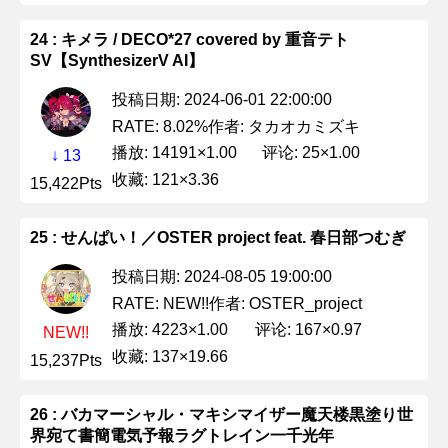
24 : キメラ / DECO*27 covered by 重音テト
SV【SynthesizerV AI】
投稿日期: 2024-06-01 22:00:00
作者: タカオカミズキ
RATE: 8.02%
播放: 14191×1.00
评论: 25×1.00
↓ 13
收藏: 121×3.36
15,422Pts
25 : せんぱい！／OSTER project feat. 春日部つむぎ
投稿日期: 2024-08-05 19:00:00
作者: OSTER_project
RATE: NEW!!
播放: 4223×1.00
评论: 167×0.97
NEW!!
收藏: 137×19.66
15,237Pts
26 : バカマーシャル・マキシマイザー魔天楼黒塗り世
界宛て書簡電気予報ラグトレイン一千光年