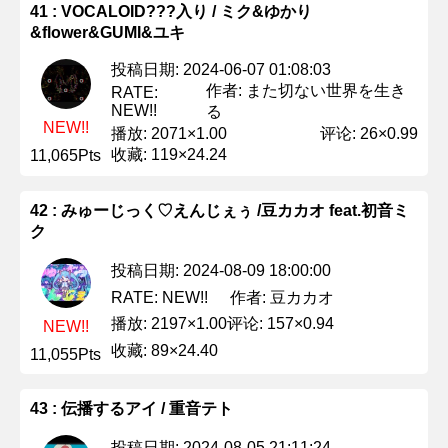
41 : VOCALOID???入り / ミク&ゆかり
&flower&GUMI&ユキ
投稿日期: 2024-06-07 01:08:03
作者: また切ない世界を生き
RATE:
NEW!!
る
NEW!!
播放: 2071×1.00
评论: 26×0.99
收藏: 119×24.24
11,065Pts
42 : みゅーじっく♡えんじぇぅ /豆カカオ feat.初音ミ
ク
投稿日期: 2024-08-09 18:00:00
作者: 豆カカオ
RATE: NEW!!
播放: 2197×1.00
评论: 157×0.94
NEW!!
收藏: 89×24.40
11,055Pts
43 : 伝播するアイ / 重音テト
投稿日期: 2024-08-05 21:11:24