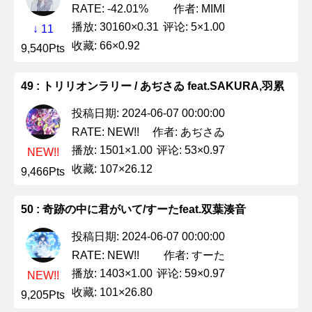
作者: MIMI
RATE: -42.01%
播放: 30160×0.31
评论: 5×1.00
↓ 11
收藏: 66×0.92
9,540Pts
49 : トリリオンラリー / あぢさゐ feat.SAKURA,羽累
投稿日期: 2024-06-07 00:00:00
作者: あぢさゐ
RATE: NEW!!
播放: 1501×1.00
评论: 53×0.97
NEW!!
收藏: 107×26.12
9,466Pts
50 : 奇跡の中に君がいて/すーたfeat.双葉湊音
投稿日期: 2024-06-07 00:00:00
作者: すーた
RATE: NEW!!
播放: 1403×1.00
评论: 59×0.97
NEW!!
收藏: 101×26.80
9,205Pts