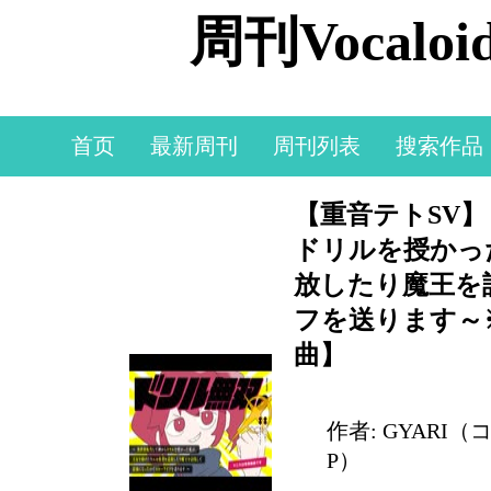
周刊Vocal
首页
最新周刊
周刊列表
搜索作品
【重音テトSV
ドリルを授かっ
放したり魔王を
フを送ります～
曲】
作者: GYARI
P）