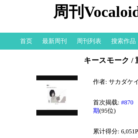
周刊Vocal
首页
最新周刊
周刊列表
搜索作品
キースモーク /
作者: サカダケ
首次揭载:
#870
期
(95位)
累计得分: 6,051P