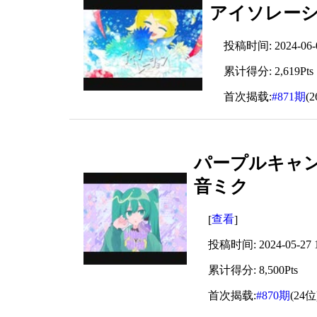
アイソレーショ
投稿时间: 2024-06-07
累计得分: 2,619Pts
首次揭载:
#871期
(
パープルキャンデ
音ミク
查看
[
]
投稿时间: 2024-05-27 1
累计得分: 8,500Pts
首次揭载:
#870期
(24位