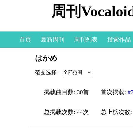
周刊Vocal
首页
最新周刊
周刊列表
搜索作品
はかめ
范围选择：
揭载曲目数: 30首
首次揭载:
#
总揭载次数: 44次
总上榜次数: