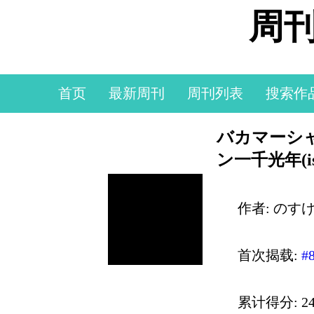
周刊
首页
最新周刊
周刊列表
搜索作
バカマーシ
ン一千光年(iso
作者: のす
首次揭载:
#
累计得分: 24,