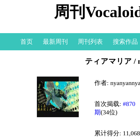
周刊Vocal
首页
最新周刊
周刊列表
搜索作品
ティアマリア / ny
作者: nyanyan
首次揭载:
#870
期
(34位)
累计得分: 11,068