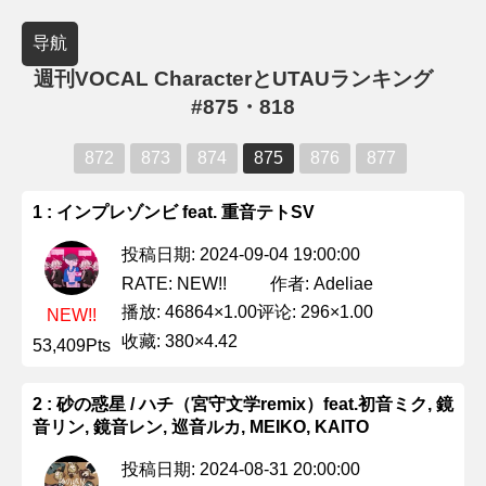
导航
週刊VOCAL CharacterとUTAUランキング
#875・818
872
873
874
875
876
877
1 : インプレゾンビ feat. 重音テトSV
投稿日期: 2024-09-04 19:00:00
作者: Adeliae
RATE: NEW!!
播放: 46864×1.00
评论: 296×1.00
NEW!!
收藏: 380×4.42
53,409Pts
2 : 砂の惑星 / ハチ（宮守文学remix）feat.初音ミク, 鏡
音リン, 鏡音レン, 巡音ルカ, MEIKO, KAITO
投稿日期: 2024-08-31 20:00:00