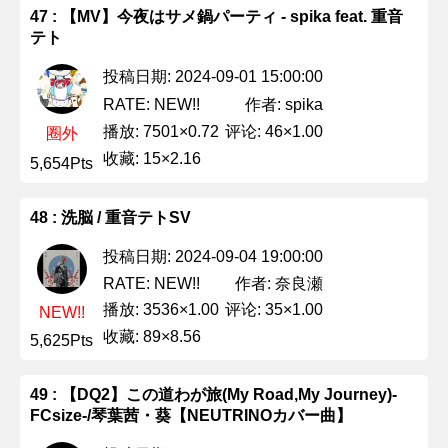
47 : 【MV】今夜はサメ鍋パーティ - spika feat. 重音
テト
投稿日期: 2024-09-01 15:00:00
作者: spika
RATE: NEW!!
播放: 7501×0.72
评论: 46×1.00
圈外
收藏: 15×2.16
5,654Pts
48 : 洗脳 / 重音テトSV
投稿日期: 2024-09-04 19:00:00
作者: 奈良瀬
RATE: NEW!!
播放: 3536×1.00
评论: 35×1.00
NEW!!
收藏: 89×8.56
5,625Pts
49 : 【DQ2】この道わが旅(My Road,My Journey)-
FCsize-/琴葉茜・葵【NEUTRINOカバー曲】