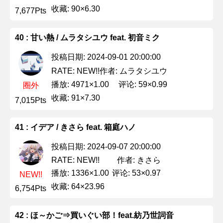
收藏: 90×6.30
7,677Pts
40 : 甘い熱 / ムラタシユウ feat. 初音ミク
投稿日期: 2024-09-01 20:00:00
作者: ムラタシユウ
RATE: NEW!!
播放: 4971×1.00
评论: 59×0.99
圈外
收藏: 91×7.30
7,015Pts
41 : イデア / きさら feat. 箱庭ハノ
投稿日期: 2024-09-07 20:00:00
作者: きさら
RATE: NEW!!
播放: 1336×1.00
评论: 53×0.97
NEW!!
收藏: 64×23.96
6,754Pts
42 : ほ～かご⇒買いぐい部！feat.紡乃世詞音