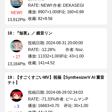
作者: DEKASEGI
RATE: NEW!!
播放: 8907×1.00
评论: 160×0.99
NEW!!
收藏: 82×9.56
13,912Pts
18 : 『短夜』／ 鏡音リン
投稿日期: 2024-08-31 20:00:00
作者: Noz.
RATE: -12.28%
播放: 11332×1.00
评论: 43×1.00
↑ 27
收藏: 141×4.52
13,164Pts
19 : 【すごくすごいMV】祝福【SynthesizerV AI 重音
テト】
投稿日期: 2024-08-29 02:34:03
作者: ビームマンP
RATE: -71.33%
播放: 16663×0.70
评论: 30×1.00
↓ 3