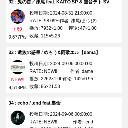
32 : 鬼の首／沫尾 feat. KAITO SP & 重音テト SV
投稿日期: 2024-08-31 21:00:00
作者: 沫尾(まつび)
RATE: 58.09%
播放: 7932×1.00
评论: 47×1.00
↑ 60
收藏: 115×5.26
9,677Pts
33 : 遺族の惑星 / めろう&雨歌エル【dama】
投稿日期: 2024-09-06 00:00:00
作者: dama
RATE: NEW!!
播放: 2262×1.00
评论: 142×0.95
NEW!!
收藏: 86×21.58
9,518Pts
34 : echo / .end feat.裏命
投稿日期: 2024-09-06 00:00:00
作者: .end
RATE: NEW!!