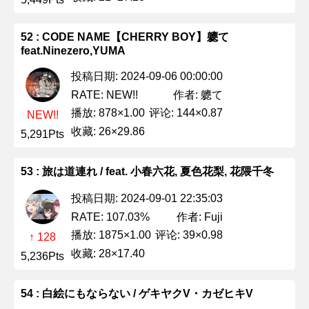
52 : CODE NAME【CHERRY BOY】軈て
feat.Ninezero,YUMA
投稿日期: 2024-09-06 00:00:00
作者: 軈て
RATE: NEW!!
播放: 878×1.00
评论: 144×0.87
NEW!!
收藏: 26×29.86
5,291Pts
53 : 旅は道連れ / feat. 小春六花, 夏色花梨, 花隈千冬
投稿日期: 2024-09-01 22:35:03
作者: Fuji
RATE: 107.03%
播放: 1875×1.00
评论: 39×0.98
↑ 128
收藏: 28×17.40
5,236Pts
54 : 白絵にもならない / ゲキヤクV・カゼヒキV