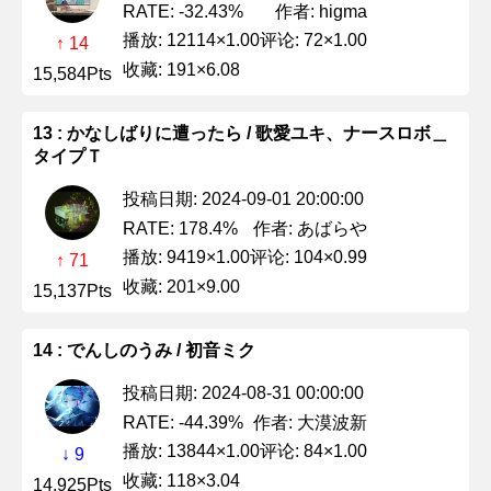
作者: higma
RATE: -32.43%
播放: 12114×1.00
评论: 72×1.00
↑ 14
收藏: 191×6.08
15,584Pts
13 : かなしばりに遭ったら / 歌愛ユキ、ナースロボ＿
タイプＴ
投稿日期: 2024-09-01 20:00:00
作者: あばらや
RATE: 178.4%
播放: 9419×1.00
评论: 104×0.99
↑ 71
收藏: 201×9.00
15,137Pts
14 : でんしのうみ / 初音ミク
投稿日期: 2024-08-31 00:00:00
作者: 大漠波新
RATE: -44.39%
播放: 13844×1.00
评论: 84×1.00
↓ 9
收藏: 118×3.04
14,925Pts