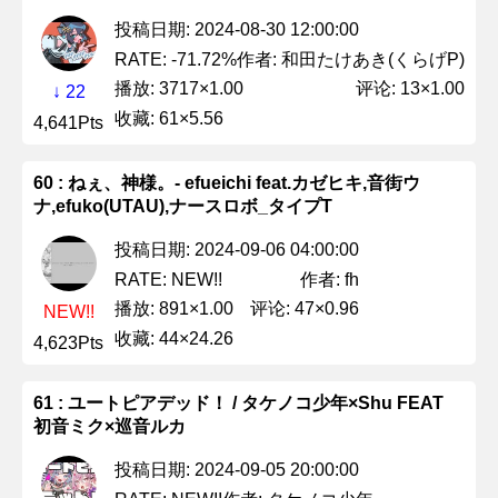
投稿日期: 2024-08-30 12:00:00
作者: 和田たけあき(くらげP)
RATE: -71.72%
播放: 3717×1.00
评论: 13×1.00
↓ 22
收藏: 61×5.56
4,641Pts
60 : ねぇ、神様。- efueichi feat.カゼヒキ,音街ウ
ナ,efuko(UTAU),ナースロボ_タイプT
投稿日期: 2024-09-06 04:00:00
作者: fh
RATE: NEW!!
播放: 891×1.00
评论: 47×0.96
NEW!!
收藏: 44×24.26
4,623Pts
61 : ユートピアデッド！ / タケノコ少年×Shu FEAT
初音ミク×巡音ルカ
投稿日期: 2024-09-05 20:00:00