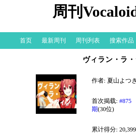
周刊Vocal
首页
最新周刊
周刊列表
搜索作品
ヴィラン・ラ・ラ
作者: 夏山よつ
首次揭载:
#875
期
(30位)
累计得分: 20,399