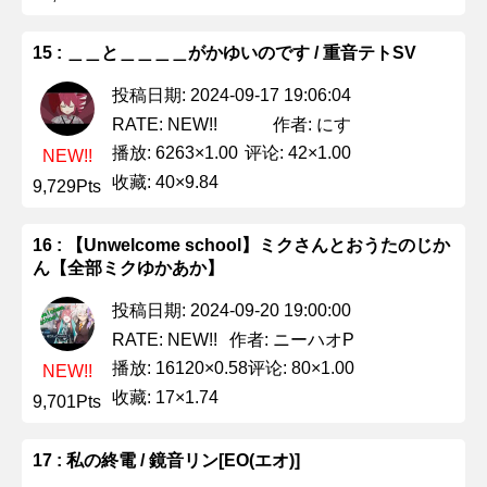
15 : ＿＿と＿＿＿＿がかゆいのです / 重音テトSV
投稿日期: 2024-09-17 19:06:04
作者: にす
RATE: NEW!!
播放: 6263×1.00
评论: 42×1.00
NEW!!
收藏: 40×9.84
9,729Pts
16 : 【Unwelcome school】ミクさんとおうたのじか
ん【全部ミクゆかあか】
投稿日期: 2024-09-20 19:00:00
作者: ニーハオP
RATE: NEW!!
播放: 16120×0.58
评论: 80×1.00
NEW!!
收藏: 17×1.74
9,701Pts
17 : 私の終電 / 鏡音リン[EO(エオ)]