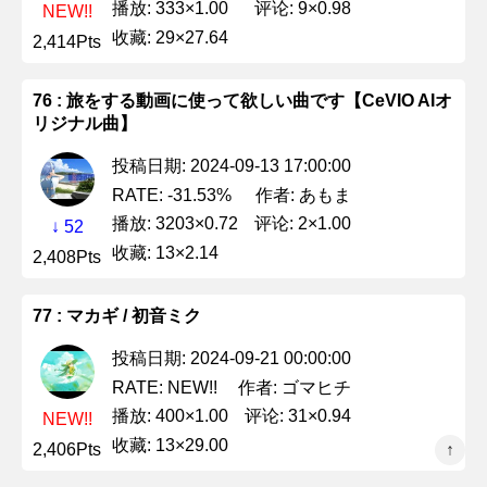
播放: 333×1.00
评论: 9×0.98
NEW!!
收藏: 29×27.64
2,414Pts
76 : 旅をする動画に使って欲しい曲です【CeVIO AIオ
リジナル曲】
投稿日期: 2024-09-13 17:00:00
作者: あもま
RATE: -31.53%
播放: 3203×0.72
评论: 2×1.00
↓ 52
收藏: 13×2.14
2,408Pts
77 : マカギ / 初音ミク
投稿日期: 2024-09-21 00:00:00
作者: ゴマヒチ
RATE: NEW!!
播放: 400×1.00
评论: 31×0.94
NEW!!
收藏: 13×29.00
2,406Pts
↑