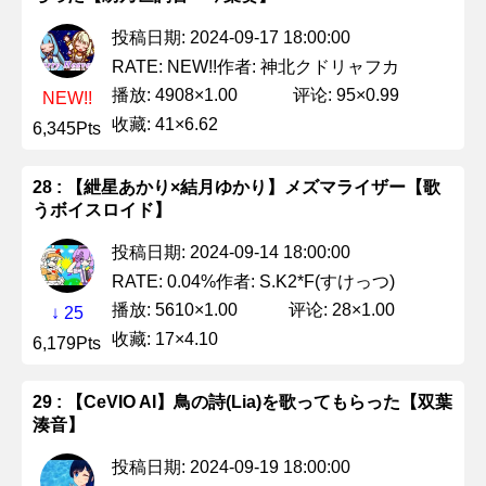
投稿日期: 2024-09-17 18:00:00
作者: 神北クドリャフカ
RATE: NEW!!
播放: 4908×1.00
评论: 95×0.99
NEW!!
收藏: 41×6.62
6,345Pts
28 : 【紲星あかり×結月ゆかり】メズマライザー【歌
うボイスロイド】
投稿日期: 2024-09-14 18:00:00
作者: S.K2*F(すけっつ)
RATE: 0.04%
播放: 5610×1.00
评论: 28×1.00
↓ 25
收藏: 17×4.10
6,179Pts
29 : 【CeVIO AI】鳥の詩(Lia)を歌ってもらった【双葉
湊音】
投稿日期: 2024-09-19 18:00:00