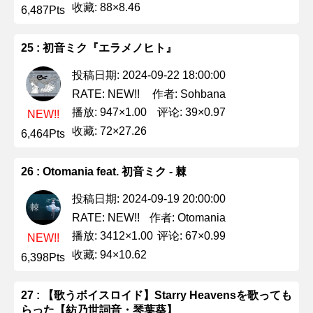
收藏: 88×8.46
6,487Pts
25 : 初音ミク『エラメノヒト』
投稿日期: 2024-09-22 18:00:00
作者: Sohbana
RATE: NEW!!
播放: 947×1.00
评论: 39×0.97
NEW!!
收藏: 72×27.26
6,464Pts
26 : Otomania feat. 初音ミク - 棘
投稿日期: 2024-09-19 20:00:00
作者: Otomania
RATE: NEW!!
播放: 3412×1.00
评论: 67×0.99
NEW!!
收藏: 94×10.62
6,398Pts
27 : 【歌うボイスロイド】Starry Heavensを歌っても
らった【紡乃世詞音・琴葉葵】