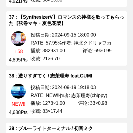
4,921Pts
37 : 【SynthesizerV】ロマンスの神様を歌ってもらっ
た【弦巻マキ・夏色花梨】
投稿日期: 2024-09-15 18:00:00
作者: 神北クドリャフカ
RATE: 57.95%
播放: 3829×1.00
评论: 69×0.99
↑ 58
收藏: 21×6.70
4,895Pts
38 : 透りすぎてく / 志茉理寿 feat.GUMI
投稿日期: 2024-09-19 19:18:03
作者: 志茉理寿(chippy)
RATE: NEW!!
播放: 1273×1.00
评论: 33×0.98
NEW!!
收藏: 83×17.44
4,688Pts
39 : ブルーライトターミナル / 初音ミク