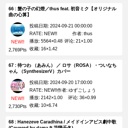
66 : 蟹の子の幻燈／thus feat. 初音ミク【オリジナル
曲の心算】
投稿日期: 2024-09-21 00:00:00
作者: thus
RATE: NEW!!
播放: 5564×0.48
评论: 21×1.00
NEW!!
收藏: 16×1.42
2,769Pts
67 : 待つわ （あみん） ／ ロサ（ROSA）・ついなち
ゃん （SynthesizerV）カバー
投稿日期: 2024-09-20 17:00:00
作者: ゆずごしょう
RATE: NEW!!
播放: 2142×1.00
评论: 36×0.99
NEW!!
收藏: 10×6.74
2,730Pts
68 : Hanezeve Caradhina / メイドインアビス劇中歌
(Covered by dama ft.花隈千冬)