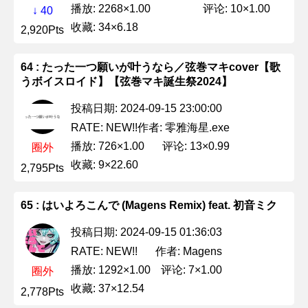
播放: 2268×1.00
评论: 10×1.00
↓ 40
收藏: 34×6.18
2,920Pts
64 : たった一つ願いが叶うなら／弦巻マキcover【歌
うボイスロイド】【弦巻マキ誕生祭2024】
投稿日期: 2024-09-15 23:00:00
作者: 零雅海星.exe
RATE: NEW!!
播放: 726×1.00
评论: 13×0.99
圈外
收藏: 9×22.60
2,795Pts
65 : はいよろこんで (Magens Remix) feat. 初音ミク
投稿日期: 2024-09-15 01:36:03
作者: Magens
RATE: NEW!!
播放: 1292×1.00
评论: 7×1.00
圈外
收藏: 37×12.54
2,778Pts