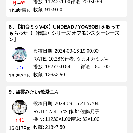
播放: 11243×1.00
评论: 203×0.99
NEW!!
收藏: 91×9.60
17,491Pts
8 : 【初音ミクV4X】UNDEAD / YOASOBI を歌って
もらった【〈物語〉シリーズ オフモンスターシーズ
ン】
投稿日期: 2024-09-13 19:00:00
作者: タカオカミズキ
RATE: 10.28%
播放: 18277×0.84
评论: 18×1.00
↓ 5
收藏: 126×2.50
16,253Pts
9 : 幽霊みたい/歌愛ユキ
投稿日期: 2024-09-15 21:57:04
作者: 佐藤乃子
RATE: 234.17%
播放: 11230×1.00
评论: 32×1.00
↑ 41
收藏: 213×7.50
16,017Pts