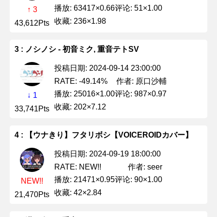
播放: 63417×0.66
评论: 51×1.00
↑ 3
收藏: 236×1.98
43,612Pts
3 : ノシノシ - 初音ミク, 重音テトSV
投稿日期: 2024-09-14 23:00:00
作者: 原口沙輔
RATE: -49.14%
播放: 25016×1.00
评论: 987×0.97
↓ 1
收藏: 202×7.12
33,741Pts
4 : 【ウナきり】フタリボシ【VOICEROIDカバー】
投稿日期: 2024-09-19 18:00:00
作者: seer
RATE: NEW!!
播放: 21471×0.95
评论: 90×1.00
NEW!!
收藏: 42×2.84
21,470Pts