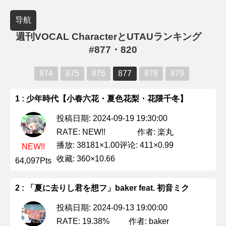
导航
週刊VOCAL CharacterとUTAUランキング
#877・820
874
875
876
877
878
879
1 : 少年時代【小春六花・夏色花梨・花隈千冬】
投稿日期: 2024-09-19 19:30:00
作者: 楽丸
RATE: NEW!!
播放: 38181×1.00
评论: 411×0.99
NEW!!
收藏: 360×10.66
64,097Pts
2 : 「夏に去りし君を想フ」baker feat. 初音ミク
投稿日期: 2024-09-13 19:00:00
作者: baker
RATE: 19.38%