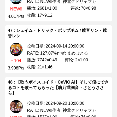
作者: 神北クドリャフカ
RATE: NEW!!
播放: 2681×1.00
评论: 70×0.98
NEW!!
收藏: 17×9.12
4,017Pts
47 : シェイム・トリック・ポップボム / 鏡音リン・鏡
音レン
投稿日期: 2024-09-14 20:00:00
作者: まめぼとる
RATE: 127.07%
播放: 7742×0.49
评论: 2×1.00
↑ 104
收藏: 21×1.46
3,908Pts
48 : 【歌うボイスロイド・CeVIO AI】そして僕にでき
るコトを歌ってもらった【紡乃世詞音・さとうささ
ら】
投稿日期: 2024-09-20 18:00:00
作者: 神北クドリャフカ
RATE: NEW!!