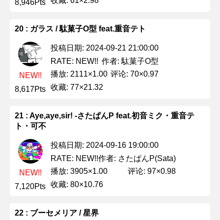
收藏: 61×2.98
8,946Pts
20 : ガラス / 駄菓子O型 feat.重音テト
投稿日期: 2024-09-21 21:00:00
作者: 駄菓子O型
RATE: NEW!!
播放: 2111×1.00
评论: 70×0.97
NEW!!
收藏: 77×21.32
8,617Pts
21 : Aye,aye,sir! -さたぱんP feat.初音ミク・重音テ
ト・可不
投稿日期: 2024-09-16 19:00:00
作者: さたぱんP(Sata)
RATE: NEW!!
播放: 3905×1.00
评论: 97×0.98
NEW!!
收藏: 80×10.76
7,120Pts
22 : ブーセメリア / 星界