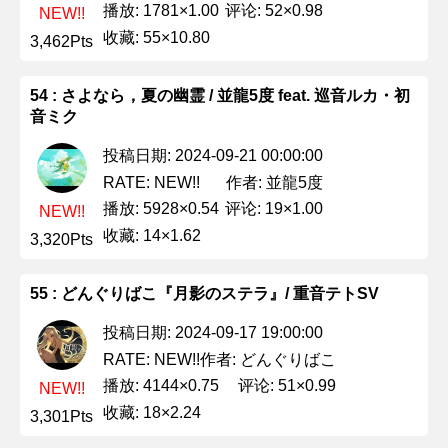
播放: 1781×1.00
评论: 52×0.98
NEW!!
收藏: 55×10.80
3,462Pts
54 : さよなら，夏の幽霊 / 並龍5度 feat. 巡音ルカ・初
音ミク
投稿日期: 2024-09-21 00:00:00
作者: 並龍5度
RATE: NEW!!
播放: 5928×0.54
评论: 19×1.00
NEW!!
收藏: 14×1.62
3,320Pts
55 : どんぐりばこ『月影のステラ』/ 重音テトSV
投稿日期: 2024-09-17 19:00:00
作者: どんぐりばこ
RATE: NEW!!
播放: 4144×0.75
评论: 51×0.99
NEW!!
收藏: 18×2.24
3,301Pts