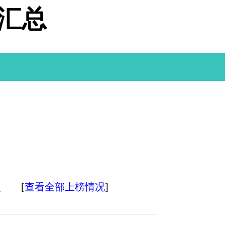
据汇总
次
[
查看全部上榜情况
]