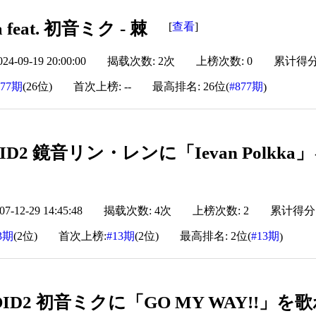
a feat. 初音ミク - 棘
查看
[
]
-09-19 20:00:00
揭载次数: 2次
上榜次数: 0
累计得分: 
877期
(26位)
首次上榜: --
最高排名: 26位(
#877期
)
ID2 鏡音リン・レンに「Ievan Polkka
-12-29 14:45:48
揭载次数: 4次
上榜次数: 2
累计得分: 4
3期
(2位)
首次上榜:
#13期
(2位)
最高排名: 2位(
#13期
)
OID2 初音ミクに「GO MY WAY!!」