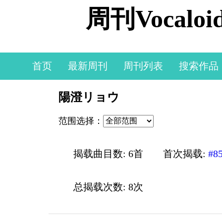
周刊Vocal
首页
最新周刊
周刊列表
搜索作品
陽澄リョウ
范围选择：
揭载曲目数: 6首
首次揭载:
#8
总揭载次数: 8次