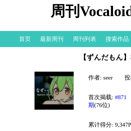
周刊Vocal
首页
最新周刊
周刊列表
搜索作品
【ずんだもん】な
作者: seer
投稿
首次揭载:
#871
期
(76位)
累计得分: 9,347P