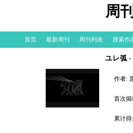
周刊
首页
最新周刊
周刊列表
搜索作
ユレ弧 -
作者:
首次揭
累计得分: