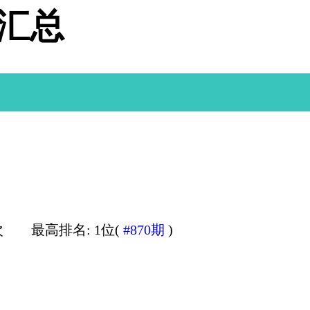
据汇总
次
最高排名: 1位(
#870期
)