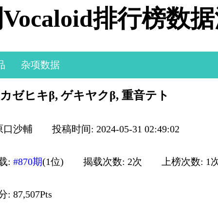
Vocaloid排行榜数
品
杂项数据
 カゼヒキβ, ゲキヤクβ, 重音テト
 原口沙輔
投稿时间: 2024-05-31 02:49:02
载:
#870期
(1位)
揭载次数: 2次
上榜次数: 1
 87,507Pts