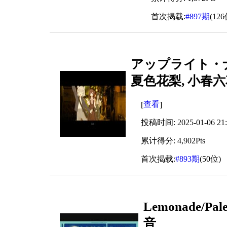
首次揭载:
#897期
(126
アップライト・ナイ
夏色花梨, 小春六
查看
[
]
投稿时间: 2025-01-06 21:
累计得分: 4,902Pts
首次揭载:
#893期
(50位)
Lemonade/Pa
音