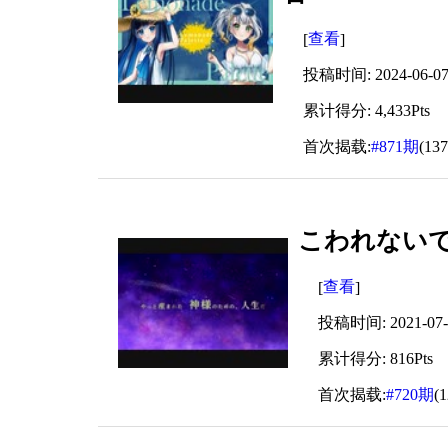
查看
[
]
投稿时间: 2024-06-07 
累计得分: 4,433Pts
首次揭载:
#871期
(13
こわれないで、
查看
[
]
投稿时间: 2021-07-1
累计得分: 816Pts
首次揭载:
#720期
(