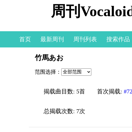
周刊Vocal
首页
最新周刊
周刊列表
搜索作品
竹馬あお
范围选择：
揭载曲目数: 5首
首次揭载:
#7
总揭载次数: 7次