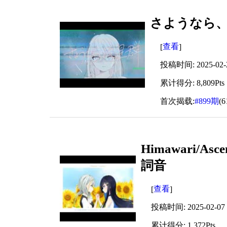
さようなら、流星
查看
[
]
投稿时间: 2025-02-22
累计得分: 8,809Pts
首次揭载:
#899期
(
Himawari/As
詞音
查看
[
]
投稿时间: 2025-02-07 2
累计得分: 1,372Pts