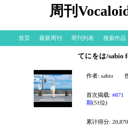
周刊Vocal
首页
最新周刊
周刊列表
搜索作品
てにをは/sabio 
作者: sabio
投
首次揭载:
#871
期
(51位)
累计得分: 20,870