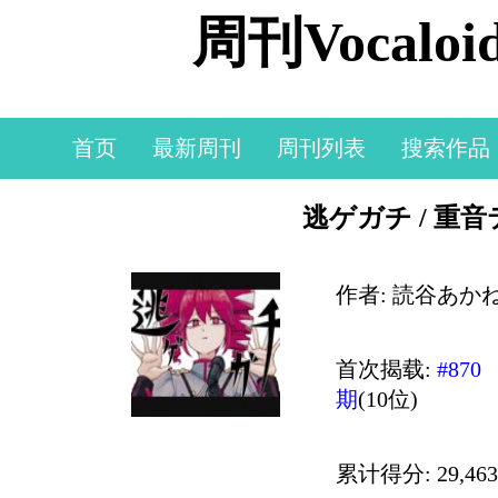
周刊Vocal
首页
最新周刊
周刊列表
搜索作品
逃ゲガチ / 重
作者: 読谷あか
首次揭载:
#870
期
(10位)
累计得分: 29,463