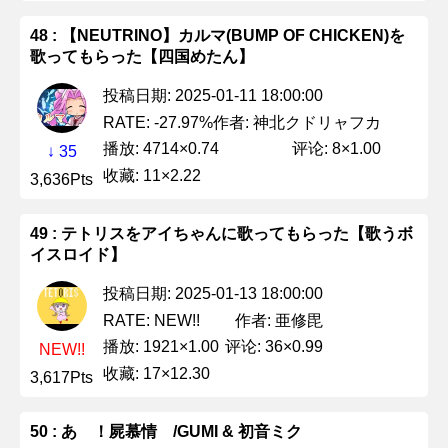
48 : 【NEUTRINO】カルマ(BUMP OF CHICKEN)を
歌ってもらった【四国めたん】
投稿日期: 2025-01-11 18:00:00
作者: 神北クドリャフカ
RATE: -27.97%
播放: 4714×0.74
评论: 8×1.00
↓ 35
收藏: 11×2.22
3,636Pts
49 : テトリスをアイちゃんに歌ってもらった【歌うボ
イスロイド】
投稿日期: 2025-01-13 18:00:00
作者: 亜修毘
RATE: NEW!!
播放: 1921×1.00
评论: 36×0.99
NEW!!
收藏: 17×12.30
3,617Pts
50 : あゝ！屍慕情 /GUMI & 初音ミク