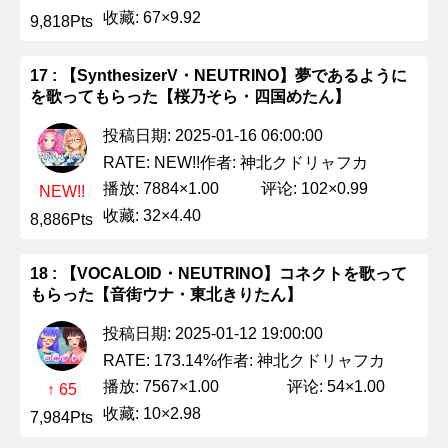
收藏: 67×9.92
9,818Pts
17 : 【SynthesizerV・NEUTRINO】夢であるように
を歌ってもらった【桜乃そら・四国めたん】
投稿日期: 2025-01-16 06:00:00
作者: 神北クドリャフカ
RATE: NEW!!
播放: 7884×1.00
评论: 102×0.99
NEW!!
收藏: 32×4.40
8,886Pts
18 : 【VOCALOID・NEUTRINO】コネクトを歌って
もらった【音街ウナ・東北きりたん】
投稿日期: 2025-01-12 19:00:00
作者: 神北クドリャフカ
RATE: 173.14%
播放: 7567×1.00
评论: 54×1.00
↑ 65
收藏: 10×2.98
7,984Pts