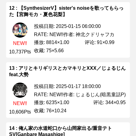
12 : 【SynthesizerV】sister's noiseを歌ってもらっ
た【宮舞モカ・夏色花梨】
投稿日期: 2025-01-15 06:00:00
作者: 神北クドリャフカ
RATE: NEW!!
播放: 8814×1.00
评论: 91×0.99
NEW!!
收藏: 75×5.66
10,737Pts
13 : アリとキリギリスとカマキリとXXX／じょるじん
feat.大勢
投稿日期: 2025-01-17 18:00:00
作者: じょるじん(暗黒童話P)
RATE: NEW!!
播放: 6235×1.00
评论: 344×0.95
NEW!!
收藏: 76×10.24
10,606Pts
14 : 俺ん家の水道蛇口から山岡家出る/重音テト
SV[Ganbare Masashige]