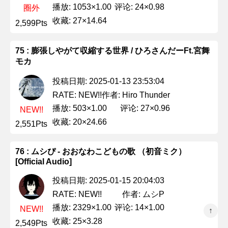
播放: 1053×1.00
评论: 24×0.98
圈外
收藏: 27×14.64
2,599Pts
75 : 膨張しやがて収縮する世界 / ひろさんだーFt.宮舞
モカ
投稿日期: 2025-01-13 23:53:04
作者: Hiro Thunder
RATE: NEW!!
播放: 503×1.00
评论: 27×0.96
NEW!!
收藏: 20×24.66
2,551Pts
76 : ムシぴ - おおなわこどもの歌 （初音ミク）
[Official Audio]
投稿日期: 2025-01-15 20:04:03
作者: ムシP
RATE: NEW!!
播放: 2329×1.00
评论: 14×1.00
NEW!!
↑
收藏: 25×3.28
2,549Pts