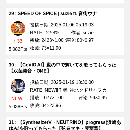
29 : SPEED OF SPICE | suzie ft. 音街ウナ
投稿日期: 2025-01-06 05:19:03
作者: suzie
RATE: -2.58%
播放: 2423×1.00
评论: 80×0.97
↑ 33
收藏: 73×11.90
5,082Pts
30 : 【CeVIO AI】嵐の中で輝いてを歌ってもらった
【双葉湊音・OИE】
投稿日期: 2025-01-19 18:30:00
作者: 神北クドリャフカ
RATE: NEW!!
播放: 1077×1.00
评论: 59×0.95
NEW!!
收藏: 34×23.96
5,038Pts
31 : 【SynthesizerV・NEUTRINO】progress(浜崎あ
ゆみ)を歌ってもらった【弦巻マキ・琴葉葵】