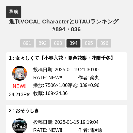
导航
週刊VOCAL CharacterとUTAUランキング
#894・836
891
892
893
894
895
896
1 : 女々しくて【小春六花・夏色花梨・花隈千冬】
投稿日期: 2025-01-19 21:30:00
作者: 楽丸
RATE: NEW!!
播放: 7506×1.00
评论: 339×0.96
NEW!!
收藏: 169×24.36
34,213Pts
2 : おそうしき
投稿日期: 2025-01-15 19:19:04
作者: 電ǂ鯨
RATE: NEW!!