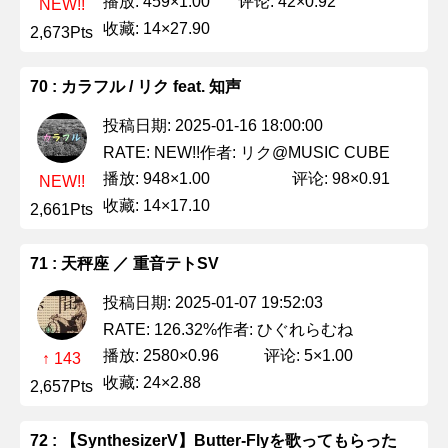
播放: 459×1.00
评论: 42×0.92
NEW!!
收藏: 14×27.90
2,673Pts
70 : カラフル / リク feat. 知声
投稿日期: 2025-01-16 18:00:00
作者: リク@MUSIC CUBE
RATE: NEW!!
播放: 948×1.00
评论: 98×0.91
NEW!!
收藏: 14×17.10
2,661Pts
71 : 天秤座 ／ 重音テトSV
投稿日期: 2025-01-07 19:52:03
作者: ひぐれらむね
RATE: 126.32%
播放: 2580×0.96
评论: 5×1.00
↑ 143
收藏: 24×2.88
2,657Pts
72 : 【SynthesizerV】Butter-Flyを歌ってもらった