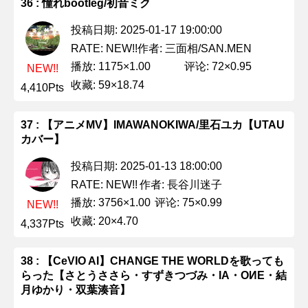
36 : 憧れbootleg/初音ミク
投稿日期: 2025-01-17 19:00:00
作者: 三面相/SAN.MEN
RATE: NEW!!
播放: 1175×1.00
评论: 72×0.95
NEW!!
收藏: 59×18.74
4,410Pts
37 : 【アニメMV】IMAWANOKIWA/里石ユカ【UTAU
カバー】
投稿日期: 2025-01-13 18:00:00
作者: 長谷川迷子
RATE: NEW!!
播放: 3756×1.00
评论: 75×0.99
NEW!!
收藏: 20×4.70
4,337Pts
38 : 【CeVIO AI】CHANGE THE WORLDを歌っても
らった【さとうささら・すずきつづみ・IA・OИE・結
月ゆかり・双葉湊音】