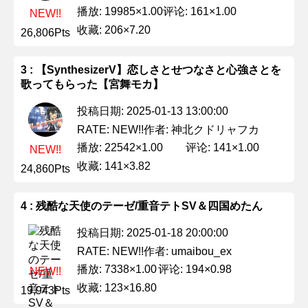
播放: 19985×1.00
评论: 161×1.00
NEW!!
收藏: 206×7.20
26,806Pts
3 : 【SynthesizerV】恋しさとせつなさと心強さとを
歌ってもらった【宮舞モカ】
投稿日期: 2025-01-13 13:00:00
作者: 神北クドリャフカ
RATE: NEW!!
播放: 22542×1.00
评论: 141×1.00
NEW!!
收藏: 141×3.82
24,860Pts
4 : 残酷な天使のテーゼ/重音テトSV＆四国めたん
投稿日期: 2025-01-18 20:00:00
作者: umaibou_ex
RATE: NEW!!
播放: 7338×1.00
评论: 194×0.98
NEW!!
收藏: 123×16.80
19,943Pts