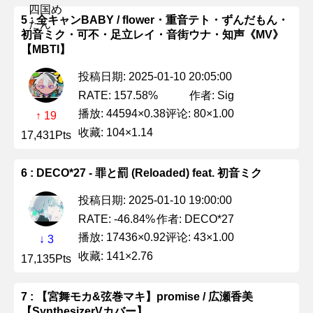
5 : 全キャンBABY / flower・重音テト・ずんだもん・
初音ミク・可不・足立レイ・音街ウナ・知声《MV》
【MBTI】
投稿日期: 2025-01-10 20:05:00
作者: Sig
RATE: 157.58%
播放: 44594×0.38
评论: 80×1.00
↑ 19
收藏: 104×1.14
17,431Pts
6 : DECO*27 - 罪と罰 (Reloaded) feat. 初音ミク
投稿日期: 2025-01-10 19:00:00
作者: DECO*27
RATE: -46.84%
播放: 17436×0.92
评论: 43×1.00
↓ 3
收藏: 141×2.76
17,135Pts
7 : 【宮舞モカ&弦巻マキ】promise / 広瀬香美
【SynthesizerVカバー】