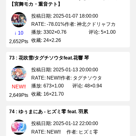
【宮舞モカ・重音テト】
投稿日期: 2025-01-07 18:00:00
作者: 神北クドリャフカ
RATE: -78.01%
播放: 3302×0.76
评论: 5×1.00
↓ 10
收藏: 24×2.26
2,652Pts
73 : 花吹雪/タグチソウタfeat.花響 琴
投稿日期: 2025-01-13 20:00:00
作者: タグチソウタ
RATE: NEW!!
播放: 673×1.00
评论: 48×0.94
NEW!!
收藏: 16×21.70
2,649Pts
74 : ゆぅまにあ - ヒズミ零 feat. 羽累
投稿日期: 2025-01-12 22:00:00
作者: ヒズミ零
RATE: NEW!!