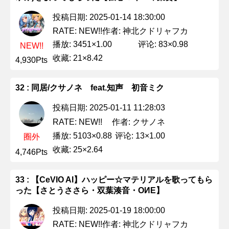
投稿日期: 2025-01-14 18:30:00
作者: 神北クドリャフカ
RATE: NEW!!
播放: 3451×1.00
评论: 83×0.98
NEW!!
收藏: 21×8.42
4,930Pts
32 : 同居/クサノネ feat.知声 初音ミク
投稿日期: 2025-01-11 11:28:03
作者: クサノネ
RATE: NEW!!
播放: 5103×0.88
评论: 13×1.00
圈外
收藏: 25×2.64
4,746Pts
33 : 【CeVIO AI】ハッピー☆マテリアルを歌ってもら
った【さとうささら・双葉湊音・OИE】
投稿日期: 2025-01-19 18:00:00
作者: 神北クドリャフカ
RATE: NEW!!