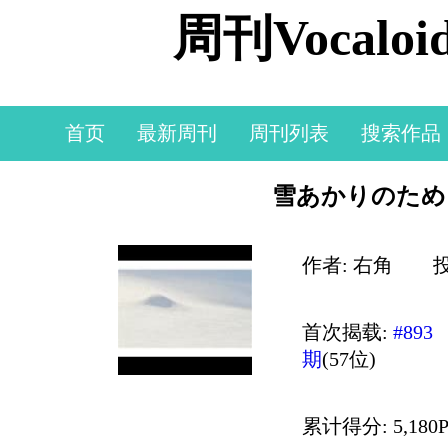
周刊Vocal
首页
最新周刊
周刊列表
搜索作品
雪あかりのため
作者: 右角
投
首次揭载:
#893
期
(57位)
累计得分: 5,180P