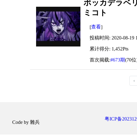
ボッカデラベリタ(
ミコト
查看
[
]
投稿时间: 2020-08-19 1
累计得分: 1,452Pts
首次揭载:
#673期
(70位
‹
粤ICP备202312
Code by 雜兵