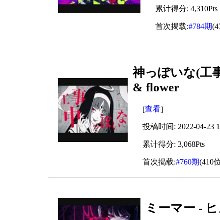
累计得分: 4,310Pts
首次揭载:
#784期
(
神っぽいな(工事中
& flower
查看
[
]
投稿时间: 2022-04-23 19
累计得分: 3,068Pts
首次揭载:
#760期
(410位
ミーマー - ヒ