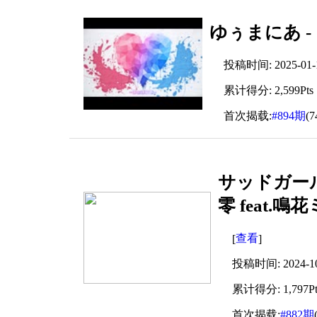
ゆぅまにあ - 
投稿时间: 2025-01-12
累计得分: 2,599Pts
首次揭载:
#894期
(
サッドガール
零 feat.鳴
查看
[
]
投稿时间: 2024-10-
累计得分: 1,797Pt
首次揭载:
#882期