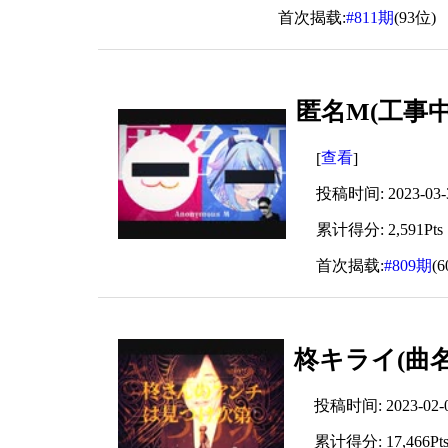
首次揭载:
#811期
(93位)
匿名M(工事中R
查看
[
]
投稿时间: 2023-03-30
累计得分: 2,591Pts
首次揭载:
#809期
(
柊キライ(曲名) -
投稿时间: 2023-02-04
累计得分: 17,466Pt