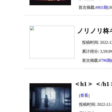
首次揭载:
#801期
(3
ノリノリ柊
投稿时间: 2022-12-
累计得分: 3,591Pt
首次揭载:
#796期
＜h1＞ ＜/h1＞
查看
[
]
投稿时间: 2022-12-29