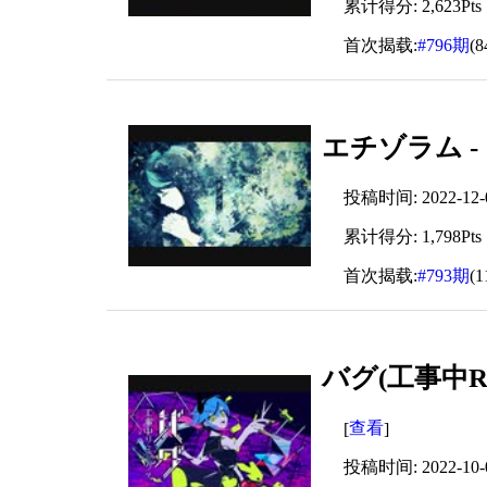
累计得分: 2,623Pts
首次揭载:
#796期
(
エチゾラム - 
投稿时间: 2022-12-09
累计得分: 1,798Pts
首次揭载:
#793期
(
バグ(工事中Re
查看
[
]
投稿时间: 2022-10-08