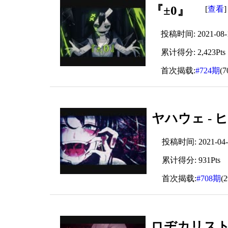
『±0』
查看
[
]
投稿时间: 2021-08-14
累计得分: 2,423Pts
首次揭载:
#724期
(
ヤハウェ - ヒ
投稿时间: 2021-04-2
累计得分: 931Pts
首次揭载:
#708期
(
ロヂカリスト -