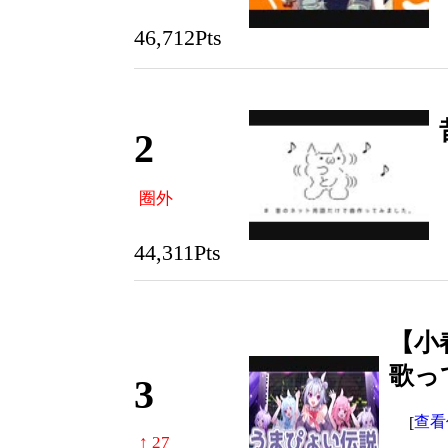
46,712Pts
2
圈外
44,311Pts
【小
歌っ
3
查看
[
↑ 27