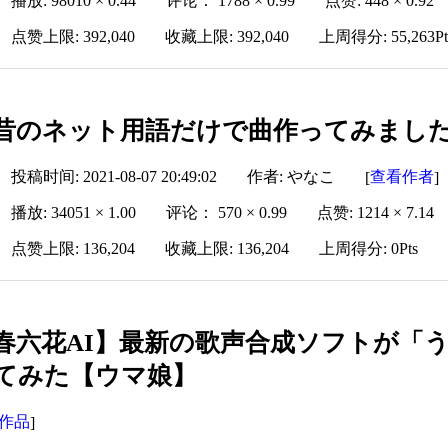
播放: 98010 × 0.44
评论： 1788 × 0.99
点赞: 448 × 0.92
点赞上限: 392,040
收藏上限: 392,040
上周得分: 55,263Pt
昔のネット用語だけで曲作ってみました。f
投稿时间: 2021-08-07 20:49:02
作者: やなこ
查看作者
[
]
播放: 34051 × 1.00
评论： 570 × 0.99
点赞: 1214 × 7.14
点赞上限: 136,204
收藏上限: 136,204
上周得分: 0Pts
春六花AI】最新の歌声合成ソフトが「
てみた【ウマ娘】
作品
]