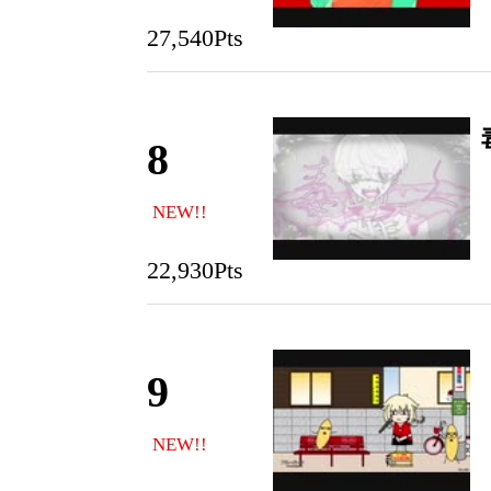
27,540Pts
8
NEW!!
22,930Pts
9
NEW!!