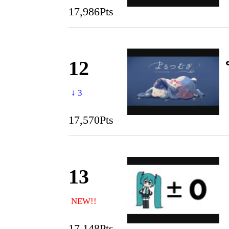
17,986Pts
12
↓ 3
17,570Pts
13
NEW!!
17,148Pts