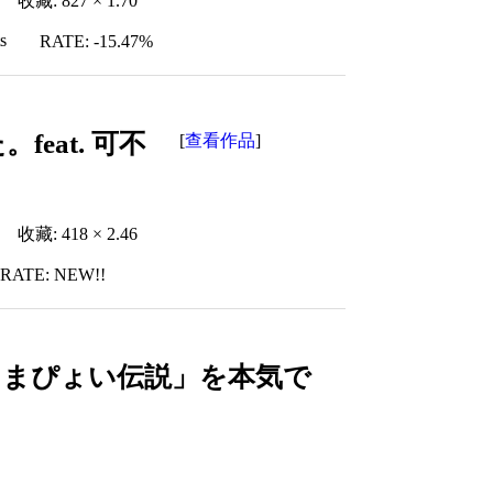
收藏: 827 × 1.70
s
RATE: -15.47%
eat. 可不
查看作品
[
]
收藏: 418 × 2.46
RATE: NEW!!
うまぴょい伝説」を本気で