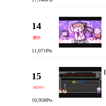
14
圈外
11,071Pts
15
NEW!!
10,958Pts