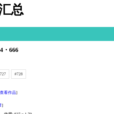
据汇总
4・666
727
#728
查看作品
]
者
]