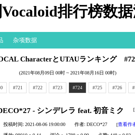
Vocaloid排行榜数
品
杂项数据
CAL CharacterとUTAUランキング #72
(2021年08月09日 00时 ~ 2021年08月16日 00时)
20
#721
#722
#723
#724
#725
#726
#
DECO*27 - シンデレラ feat. 初音ミク
[
投稿时间: 2021-08-06 19:00:00
作者: DECO*27
查看作
[