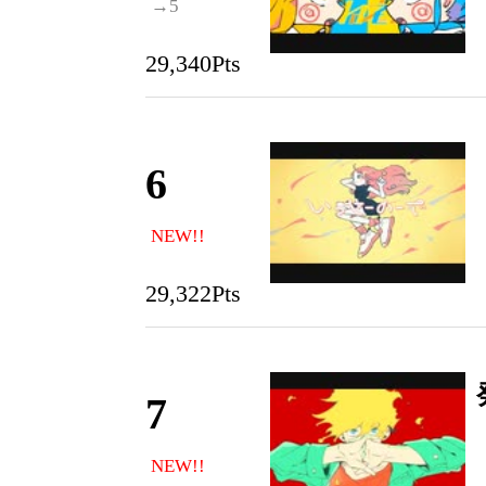
→5
29,340Pts
6
NEW!!
29,322Pts
7
NEW!!