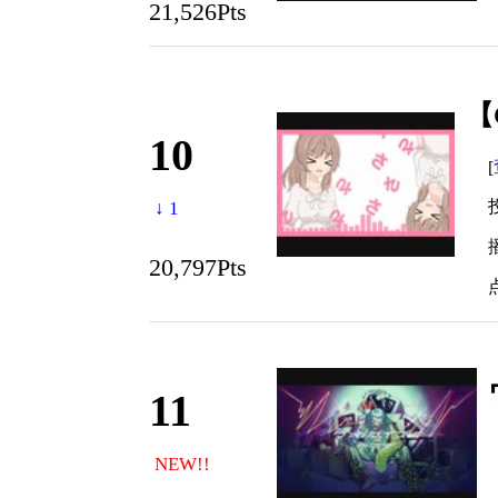
21,526Pts
【
10
[
投
↓ 1
播
20,797Pts
11
NEW!!