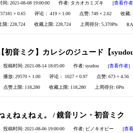
: 2021-08-08 19:00:00
作者: タカオカミズキ
查看作
[
57181 × 0.65
评论： 419 × 1.00
点赞: 749 × 2.62
收藏: 3
: 228,724
收藏上限: 228,724
上周得分: 5,370Pts
RA
【初音ミク】カレシのジュード【syudo
投稿时间: 2021-08-14 18:05:00
作者: syudou
查看作者
[
]
播放: 29570 × 1.00
评论： 1027 × 0.97
点赞: 673 × 4.56
点赞上限: 118,280
收藏上限: 118,280
上周得分: 0Pts
ねぇねぇねぇ。 / 鏡音リン・初音ミク
投稿时间: 2021-08-06 19:00:00
作者: ピノキオピー
查
[