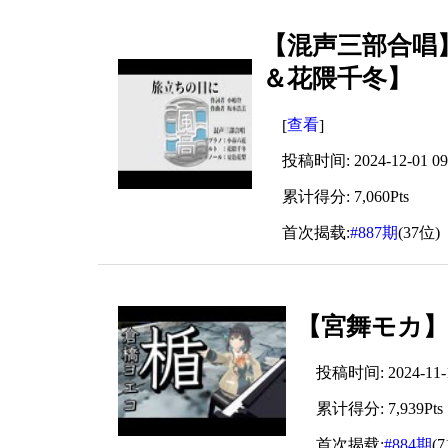
【混声三部合唱
＆花隈千冬】
查看
[
]
投稿时间: 2024-12-01 09:
累计得分: 7,060Pts
首次揭载:
#887期
(37位)
【宮舞モカ】
投稿时间: 2024-11-10
累计得分: 7,939Pts
首次揭载:
#884期
(