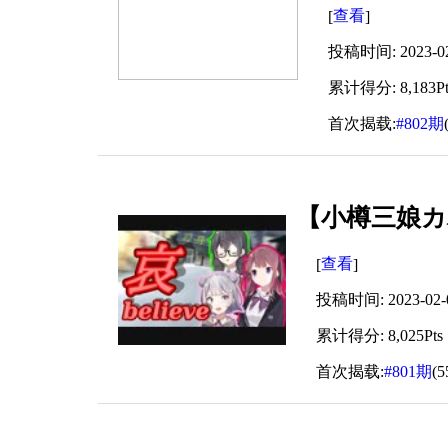
查看
[
]
投稿时间: 2023-02-
累计得分: 8,183Pt
首次揭载:
#802期
【小樽三娘カバ
查看
[
]
投稿时间: 2023-02-03
累计得分: 8,025Pts
首次揭载:
#801期
(