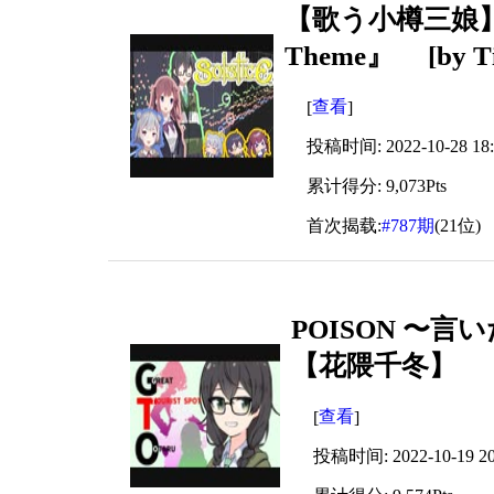
【歌う小樽三娘】 ソ
Theme』 [by Tim
查看
[
]
投稿时间: 2022-10-28 18:
累计得分: 9,073Pts
首次揭载:
#787期
(21位)
POISON 〜
【花隈千冬】
查看
[
]
投稿时间: 2022-10-19 20