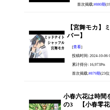
首次揭载:
#880期
(1
【宮舞モカ】ミ
バー】
查看
[
]
投稿时间: 2024-10-06 0
累计得分: 16,973Pts
首次揭载:
#879期
(23位
小春六花は時間
の3 【小春零