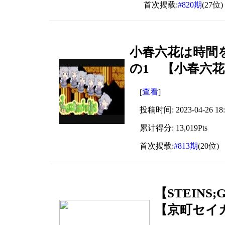
首次揭载:
#820期
(27位)
小春六花は時間
の1 【小春六花
查看
[
]
投稿时间: 2023-04-26 18:
累计得分: 13,019Pts
首次揭载:
#813期
(20位)
【STEIN
【京町セイ