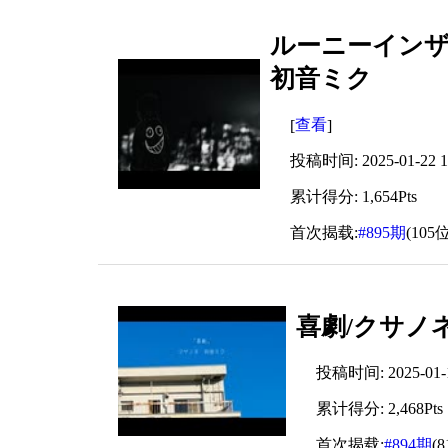
ルーニーインザ
初音ミク
查看
[
]
投稿时间: 2025-01-22 19
累计得分: 1,654Pts
首次揭载:
#895期
(105位
喜劇/クサノネ
投稿时间: 2025-01-12
累计得分: 2,468Pts
首次揭载:
#894期
(