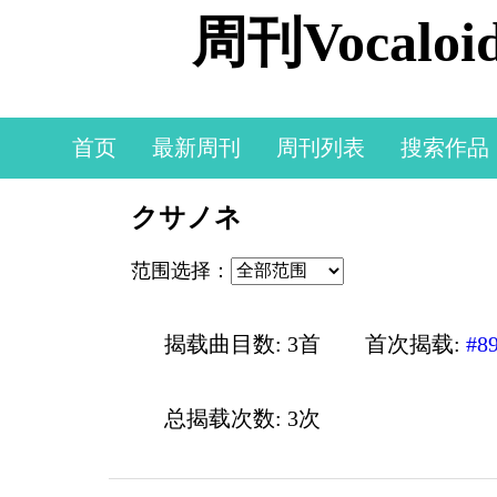
周刊Vocal
首页
最新周刊
周刊列表
搜索作品
クサノネ
范围选择：
揭载曲目数: 3首
首次揭载:
#8
总揭载次数: 3次