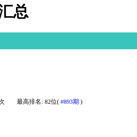
据汇总
0次
最高排名: 82位(
#893期
)