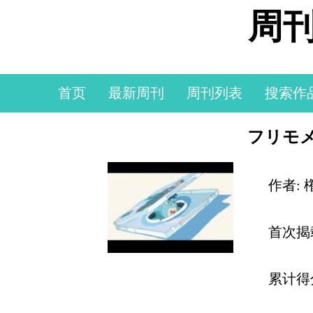
周刊
首页
最新周刊
周刊列表
搜索作
フリモメ
作者:
首次揭
累计得分: