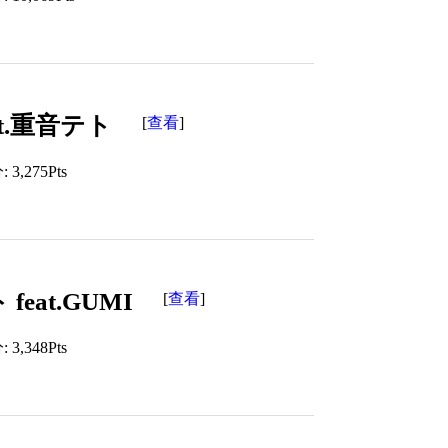
t.重音テト
查看
[
]
3,275Pts
eat.GUMI
查看
[
]
3,348Pts