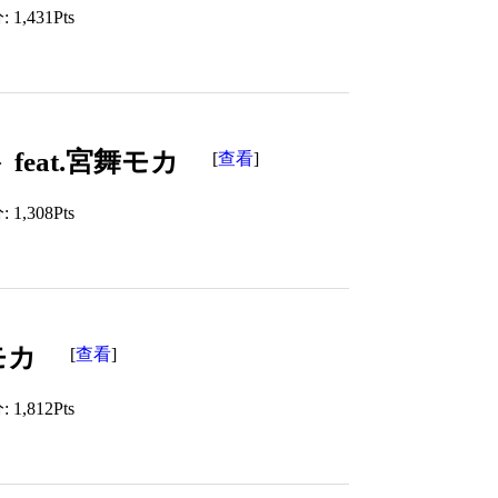
1,431Pts
eat.宮舞モカ
查看
[
]
1,308Pts
モカ
查看
[
]
1,812Pts