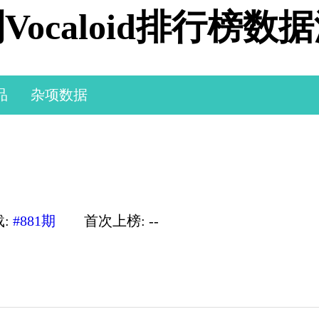
Vocaloid排行榜数
品
杂项数据
载:
#881期
首次上榜: --