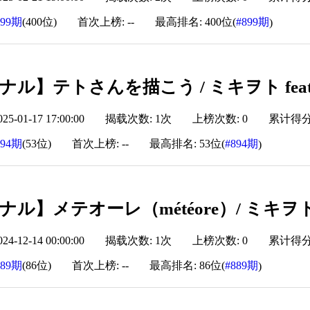
899期
(400位)
首次上榜: --
最高排名: 400位(
#899期
)
ナル】テトさんを描こう / ミキヲト fea
-01-17 17:00:00
揭载次数: 1次
上榜次数: 0
累计得分: 
894期
(53位)
首次上榜: --
最高排名: 53位(
#894期
)
ル】メテオーレ（météore）/ ミキヲト f
-12-14 00:00:00
揭载次数: 1次
上榜次数: 0
累计得分: 
889期
(86位)
首次上榜: --
最高排名: 86位(
#889期
)