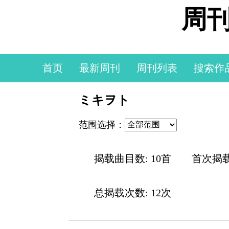
周刊
首页
最新周刊
周刊列表
搜索作
ミキヲト
范围选择：
揭载曲目数: 10首
首次揭
总揭载次数: 12次