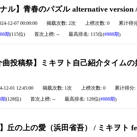
】青春のパズル alternative version /
-12-07 00:00:00
揭载次数: 2次
上榜次数: 0
累计得分: 
888期
(115位)
首次上榜: --
最高排名: 115位(
#888期
)
曲投稿祭】ミキヲト自己紹介タイムの始ま
12-01 12:45:00
揭载次数: 1次
上榜次数: 0
累计得分: 2,
8期
(128位)
首次上榜: --
最高排名: 128位(
#888期
)
丘の上の愛（浜田省吾） / ミキヲト fe