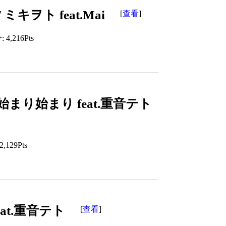
 ミキヲト feat.Mai
查看
[
]
4,216Pts
り始まり feat.重音テト
129Pts
at.重音テト
查看
[
]