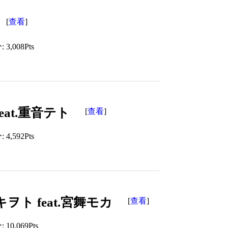
查看
[
]
3,008Pts
at.重音テト
查看
[
]
4,592Pts
ト feat.宮舞モカ
查看
[
]
10,069Pts