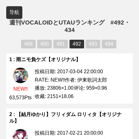
导航
週刊VOCALOIDとUTAUランキング #492・
434
489
490
491
492
493
494
1 : 雨ニモ負ケズ【オリジナル】
投稿日期: 2017-03-04 22:00:00
作者: 伊東歌詞太郎
RATE: NEW!!
播放: 23806×1.00
评论: 959×0.96
NEW!!
收藏: 2151×18.06
63,573Pts
2 : 【結月ゆかり】フリィダム ロリィタ【オリジナ
ル】
投稿日期: 2017-02-21 20:00:00