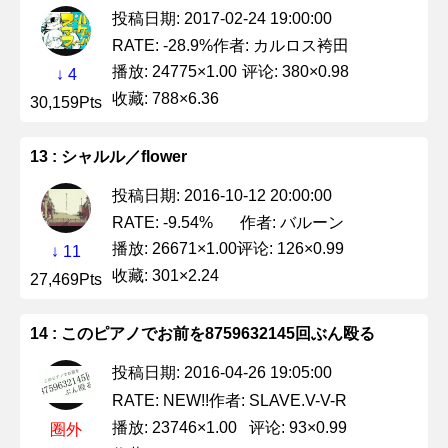
投稿日期: 2017-02-24 19:00:00
作者: カルロス袴田
RATE: -28.9%
播放: 24775×1.00
评论: 380×0.98
↓ 4
收藏: 788×6.36
30,159Pts
13 : シャルル／flower
投稿日期: 2016-10-12 20:00:00
作者: バルーン
RATE: -9.54%
播放: 26671×1.00
评论: 126×0.99
↓ 11
收藏: 301×2.24
27,469Pts
14 : このピアノでお前を8759632145回ぶん殴る
投稿日期: 2016-04-26 19:05:00
作者: SLAVE.V-V-R
RATE: NEW!!
播放: 23746×1.00
评论: 93×0.99
圈外