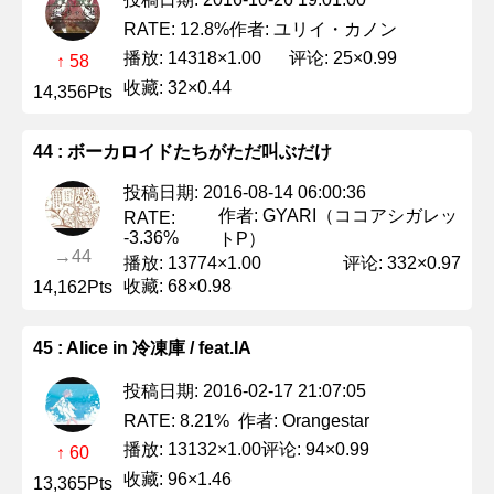
作者: ユリイ・カノン
RATE: 12.8%
播放: 14318×1.00
评论: 25×0.99
↑ 58
收藏: 32×0.44
14,356Pts
44 : ボーカロイドたちがただ叫ぶだけ
投稿日期: 2016-08-14 06:00:36
作者: GYARI（ココアシガレッ
RATE:
-3.36%
トP）
→44
播放: 13774×1.00
评论: 332×0.97
收藏: 68×0.98
14,162Pts
45 : Alice in 冷凍庫 / feat.IA
投稿日期: 2016-02-17 21:07:05
作者: Orangestar
RATE: 8.21%
播放: 13132×1.00
评论: 94×0.99
↑ 60
收藏: 96×1.46
13,365Pts