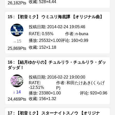
收藏: 528×4.44
26,182Pts
15 : 【初音ミク】 ウミユリ海底譚 【オリジナル曲】
投稿日期: 2014-02-24 19:05:46
作者: n-buna
RATE: 0.55%
播放: 25532×1.00
评论: 160×0.99
→15
收藏: 152×1.18
25,869Pts
16 : 【結月ゆかりの】チュルリラ・チュルリラ・ダッ
ダッダ！
投稿日期: 2016-02-22 19:00:00
作者: 和田たけあき(くらげ
RATE:
-12.51%
P)
↓ 14
播放: 23380×1.00
评论: 920×0.96
收藏: 156×1.32
24,469Pts
17 : 【初音ミク】 スターナイトスノウ 【オリジナ