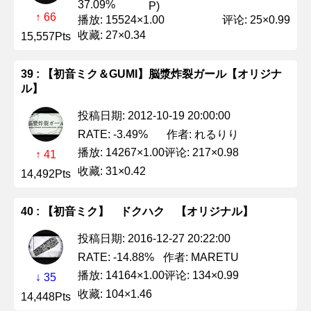
37.09%
P)
↑ 66
播放: 15524×1.00
评论: 25×0.99
收藏: 27×0.34
15,557Pts
39 : 【初音ミク＆GUMI】脳漿炸裂ガール【オリジナ
ル】
投稿日期: 2012-10-19 20:00:00
作者: れるりり
RATE: -3.49%
播放: 14267×1.00
评论: 217×0.98
↑ 41
收藏: 31×0.42
14,492Pts
40 : 【初音ミク】 ドクハク 【オリジナル】
投稿日期: 2016-12-27 20:22:00
作者: MARETU
RATE: -14.88%
播放: 14164×1.00
评论: 134×0.99
↓ 35
收藏: 104×1.46
14,448Pts