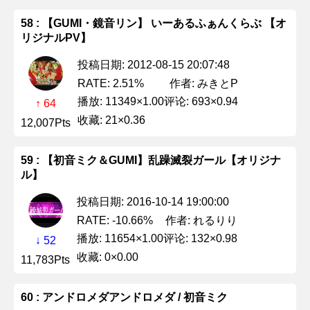
58 : 【GUMI・鏡音リン】 いーあるふぁんくらぶ 【オ
リジナルPV】
投稿日期: 2012-08-15 20:07:48
作者: みきとP
RATE: 2.51%
播放: 11349×1.00
评论: 693×0.94
↑ 64
收藏: 21×0.36
12,007Pts
59 : 【初音ミク＆GUMI】乱躁滅裂ガール【オリジナ
ル】
投稿日期: 2016-10-14 19:00:00
作者: れるりり
RATE: -10.66%
播放: 11654×1.00
评论: 132×0.98
↓ 52
收藏: 0×0.00
11,783Pts
60 : アンドロメダアンドロメダ / 初音ミク