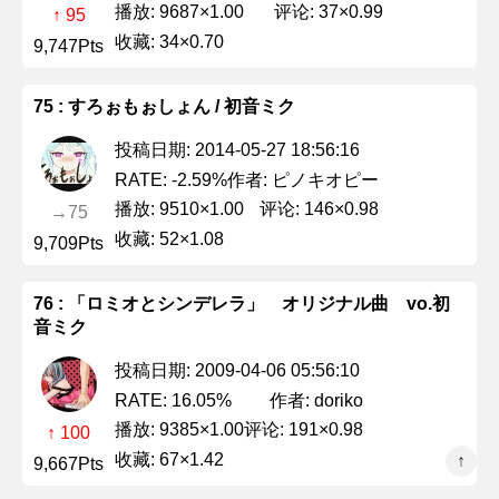
播放: 9687×1.00
评论: 37×0.99
↑ 95
收藏: 34×0.70
9,747Pts
75 : すろぉもぉしょん / 初音ミク
投稿日期: 2014-05-27 18:56:16
作者: ピノキオピー
RATE: -2.59%
播放: 9510×1.00
评论: 146×0.98
→75
收藏: 52×1.08
9,709Pts
76 : 「ロミオとシンデレラ」 オリジナル曲 vo.初
音ミク
投稿日期: 2009-04-06 05:56:10
作者: doriko
RATE: 16.05%
播放: 9385×1.00
评论: 191×0.98
↑ 100
收藏: 67×1.42
↑
9,667Pts