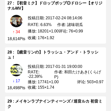
27 : 【初音ミク】ドロップポップ◎ドロシー【オリジ
ナルMV】
投稿日期: 2017-02-24 08:14:06
作者: 諸味胡瓜
RATE: 6.63%
播放: 18201×1.00
评论: 76×0.99
↑ 34
收藏: 176×1.92
18,614Pts
28 : 【鏡音リンの】トラッシュ・アンド・トラッシ
ュ！
投稿日期: 2017-01-31 19:00:00
作者: 和田たけあき(くらげ
RATE:
-22.39%
P)
↓ 17
播放: 17741×1.00
评论: 503×0.97
收藏: 155×1.74
18,498Pts
29 : メイキンラブナインティーンズ / 巡音ルカ 初音ミ
ク