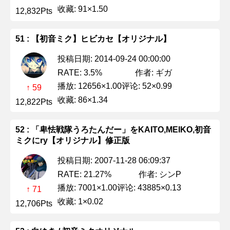
收藏: 91×1.50
12,832Pts
51 : 【初音ミク】ヒビカセ【オリジナル】
投稿日期: 2014-09-24 00:00:00
作者: ギガ
RATE: 3.5%
播放: 12656×1.00
评论: 52×0.99
↑ 59
收藏: 86×1.34
12,822Pts
52 : 「卑怯戦隊うろたんだー」をKAITO,MEIKO,初音
ミクにry【オリジナル】修正版
投稿日期: 2007-11-28 06:09:37
作者: シンP
RATE: 21.27%
播放: 7001×1.00
评论: 43885×0.13
↑ 71
收藏: 1×0.02
12,706Pts