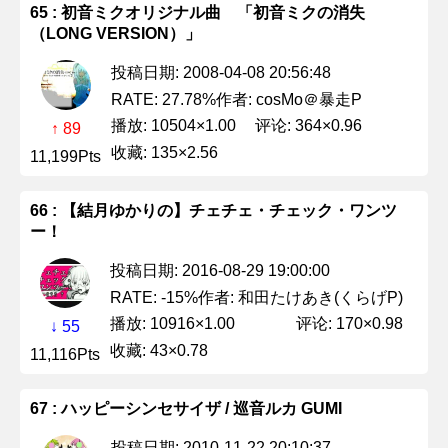
65 : 初音ミクオリジナル曲 「初音ミクの消失
（LONG VERSION）」
投稿日期: 2008-04-08 20:56:48
作者: cosMo＠暴走P
RATE: 27.78%
播放: 10504×1.00
评论: 364×0.96
↑ 89
收藏: 135×2.56
11,199Pts
66 : 【結月ゆかりの】チェチェ・チェック・ワンツ
ー！
投稿日期: 2016-08-29 19:00:00
作者: 和田たけあき(くらげP)
RATE: -15%
播放: 10916×1.00
评论: 170×0.98
↓ 55
收藏: 43×0.78
11,116Pts
67 : ハッピーシンセサイザ / 巡音ルカ GUMI
投稿日期: 2010-11-22 20:10:37