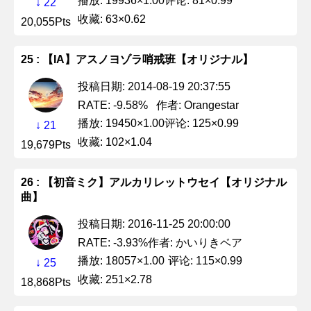
播放: 19936×1.00
评论: 81×0.99
↓ 22
收藏: 63×0.62
20,055Pts
25 : 【IA】アスノヨゾラ哨戒班【オリジナル】
投稿日期: 2014-08-19 20:37:55
作者: Orangestar
RATE: -9.58%
播放: 19450×1.00
评论: 125×0.99
↓ 21
收藏: 102×1.04
19,679Pts
26 : 【初音ミク】アルカリレットウセイ【オリジナル
曲】
投稿日期: 2016-11-25 20:00:00
作者: かいりきベア
RATE: -3.93%
播放: 18057×1.00
评论: 115×0.99
↓ 25
收藏: 251×2.78
18,868Pts