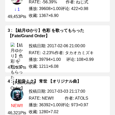
作者: ねじ式
RATE: -56.39%
播放: 39608×1.00
评论: 422×0.98
↓ 1
收藏: 1367×6.90
49,453Pts
3 : 【結月ゆかり】色彩 を歌ってもらった
【Fate/Grand Order】
投稿日期: 2017-02-06 21:00:00
作者: タカオカミズキ
RATE: -2.23%
播放: 39794×1.00
评论: 108×0.99
→3
收藏: 1211×6.08
47,263Pts
4 : 【初音ミク】 常世 【オリジナル曲】
投稿日期: 2017-03-03 21:17:00
作者: ATOLS
RATE: NEW!!
播放: 36392×1.00
评论: 973×0.97
NEW!!
收藏: 1280×7.02
46,321Pts