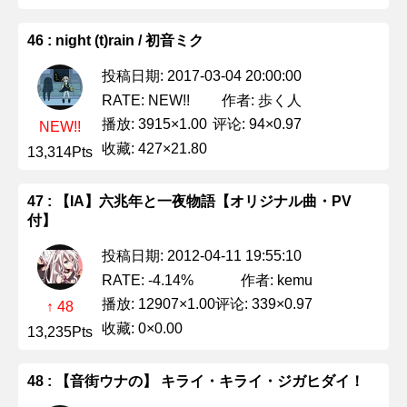
46 : night (t)rain / 初音ミク
投稿日期: 2017-03-04 20:00:00
作者: 歩く人
RATE: NEW!!
播放: 3915×1.00
评论: 94×0.97
NEW!!
收藏: 427×21.80
13,314Pts
47 : 【IA】六兆年と一夜物語【オリジナル曲・PV
付】
投稿日期: 2012-04-11 19:55:10
作者: kemu
RATE: -4.14%
播放: 12907×1.00
评论: 339×0.97
↑ 48
收藏: 0×0.00
13,235Pts
48 : 【音街ウナの】 キライ・キライ・ジガヒダイ！