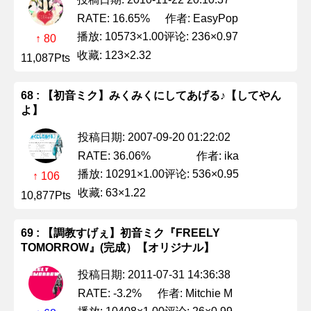
作者: EasyPop
RATE: 16.65%
播放: 10573×1.00
评论: 236×0.97
↑ 80
收藏: 123×2.32
11,087Pts
68 : 【初音ミク】みくみくにしてあげる♪【してやん
よ】
投稿日期: 2007-09-20 01:22:02
作者: ika
RATE: 36.06%
播放: 10291×1.00
评论: 536×0.95
↑ 106
收藏: 63×1.22
10,877Pts
69 : 【調教すげぇ】初音ミク『FREELY
TOMORROW』(完成）【オリジナル】
投稿日期: 2011-07-31 14:36:38
作者: Mitchie M
RATE: -3.2%