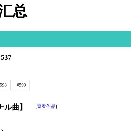
据汇总
537
598
#599
ナル曲】
查看作品
[
]