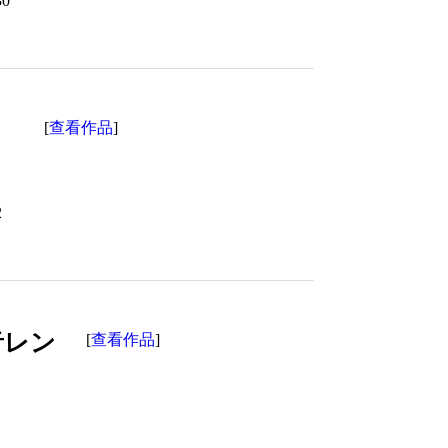
30
】
查看作品
[
]
2
鏡音レン
查看作品
[
]