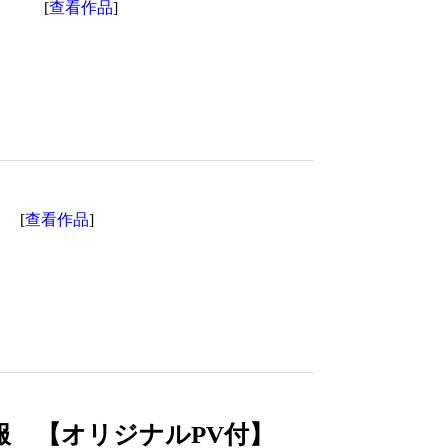
】
查看作品
[
]
查看作品
[
]
服 【オリジナルPV付】