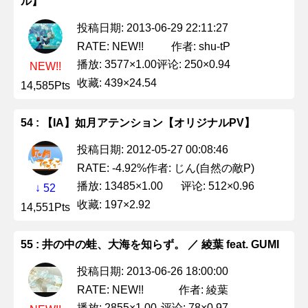
ル】
投稿日期: 2013-06-29 22:11:27
作者: shu-tP
RATE: NEW!!
播放: 3577×1.00
评论: 250×0.94
NEW!!
收藏: 439×24.54
14,585Pts
54 : 【IA】如月アテンション【オリジナルPV】
投稿日期: 2012-05-27 00:08:46
作者: じん(自然の敵P)
RATE: -4.92%
播放: 13485×1.00
评论: 512×0.96
↓ 52
收藏: 197×2.92
14,551Pts
55 : 井の中の蛙、大海を知らず。 ／ 綾葉 feat. GUMI
投稿日期: 2013-06-26 18:00:00
作者: 綾葉
RATE: NEW!!
播放: 2855×1.00
评论: 78×0.97