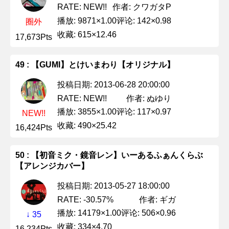
作者: クワガタP
RATE: NEW!!
播放: 9871×1.00
评论: 142×0.98
圈外
收藏: 615×12.46
17,673Pts
49 : 【GUMI】とけいまわり【オリジナル】
投稿日期: 2013-06-28 20:00:00
作者: ぬゆり
RATE: NEW!!
播放: 3855×1.00
评论: 117×0.97
NEW!!
收藏: 490×25.42
16,424Pts
50 : 【初音ミク・鏡音レン】いーあるふぁんくらぶ
【アレンジカバー】
投稿日期: 2013-05-27 18:00:00
作者: ギガ
RATE: -30.57%
播放: 14179×1.00
评论: 506×0.96
↓ 35
收藏: 334×4.70
16,234Pts