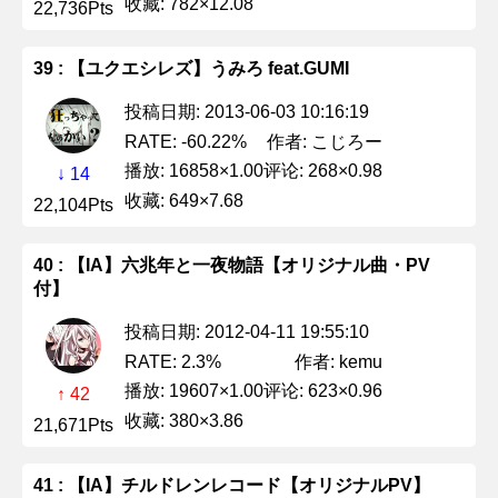
收藏: 782×12.08
22,736Pts
39 : 【ユクエシレズ】うみろ feat.GUMI
投稿日期: 2013-06-03 10:16:19
作者: こじろー
RATE: -60.22%
播放: 16858×1.00
评论: 268×0.98
↓ 14
收藏: 649×7.68
22,104Pts
40 : 【IA】六兆年と一夜物語【オリジナル曲・PV
付】
投稿日期: 2012-04-11 19:55:10
作者: kemu
RATE: 2.3%
播放: 19607×1.00
评论: 623×0.96
↑ 42
收藏: 380×3.86
21,671Pts
41 : 【IA】チルドレンレコード【オリジナルPV】