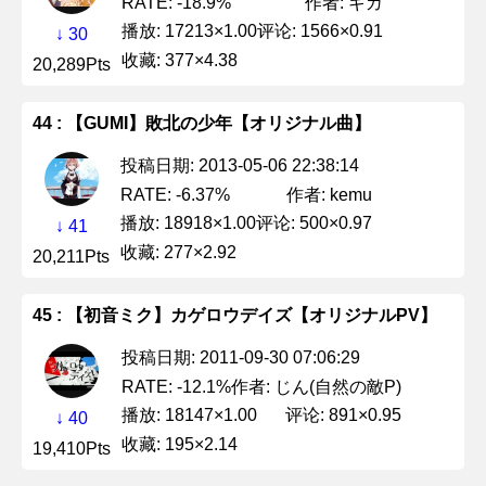
作者: ギガ
RATE: -18.9%
播放: 17213×1.00
评论: 1566×0.91
↓ 30
收藏: 377×4.38
20,289Pts
44 : 【GUMI】敗北の少年【オリジナル曲】
投稿日期: 2013-05-06 22:38:14
作者: kemu
RATE: -6.37%
播放: 18918×1.00
评论: 500×0.97
↓ 41
收藏: 277×2.92
20,211Pts
45 : 【初音ミク】カゲロウデイズ【オリジナルPV】
投稿日期: 2011-09-30 07:06:29
作者: じん(自然の敵P)
RATE: -12.1%
播放: 18147×1.00
评论: 891×0.95
↓ 40
收藏: 195×2.14
19,410Pts