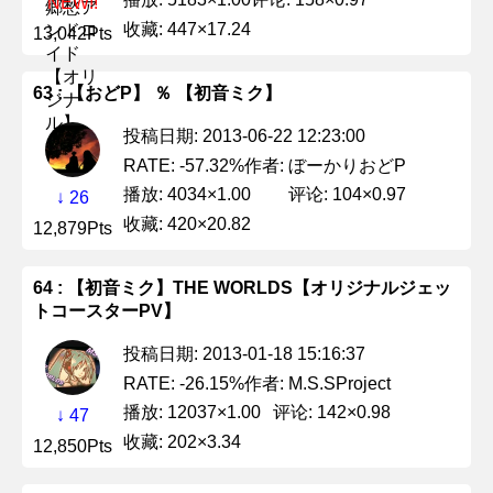
NEW!!
收藏: 447×17.24
13,042Pts
63 : 【おどP】 ％ 【初音ミク】
投稿日期: 2013-06-22 12:23:00
作者: ぼーかりおどP
RATE: -57.32%
播放: 4034×1.00
评论: 104×0.97
↓ 26
收藏: 420×20.82
12,879Pts
64 : 【初音ミク】THE WORLDS【オリジナルジェッ
トコースターPV】
投稿日期: 2013-01-18 15:16:37
作者: M.S.SProject
RATE: -26.15%
播放: 12037×1.00
评论: 142×0.98
↓ 47
收藏: 202×3.34
12,850Pts