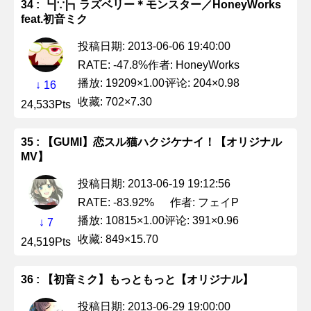
34 : ┗|∵|┓ラズベリー＊モンスター／HoneyWorks
feat.初音ミク
投稿日期: 2013-06-06 19:40:00
作者: HoneyWorks
RATE: -47.8%
播放: 19209×1.00
评论: 204×0.98
↓ 16
收藏: 702×7.30
24,533Pts
35 : 【GUMI】恋スル猫ハクジケナイ！【オリジナル
MV】
投稿日期: 2013-06-19 19:12:56
作者: フェイP
RATE: -83.92%
播放: 10815×1.00
评论: 391×0.96
↓ 7
收藏: 849×15.70
24,519Pts
36 : 【初音ミク】もっともっと【オリジナル】
投稿日期: 2013-06-29 19:00:00