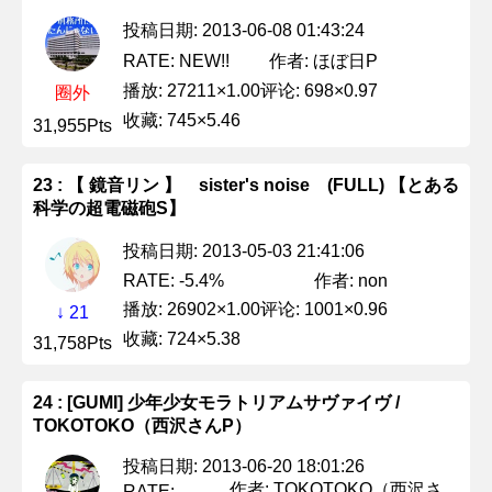
投稿日期: 2013-06-08 01:43:24
作者: ほぼ日P
RATE: NEW!!
播放: 27211×1.00
评论: 698×0.97
圈外
收藏: 745×5.46
31,955Pts
23 : 【 鏡音リン 】 sister's noise (FULL) 【とある
科学の超電磁砲S】
投稿日期: 2013-05-03 21:41:06
作者: non
RATE: -5.4%
播放: 26902×1.00
评论: 1001×0.96
↓ 21
收藏: 724×5.38
31,758Pts
24 : [GUMI] 少年少女モラトリアムサヴァイヴ /
TOKOTOKO（西沢さんP）
投稿日期: 2013-06-20 18:01:26
作者: TOKOTOKO（西沢さ
RATE: