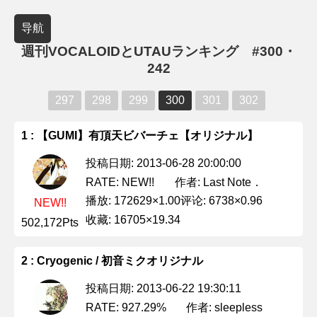
导航
週刊VOCALOIDとUTAUランキング #300・
242
297
298
299
300
301
302
1 : 【GUMI】有頂天ビバーチェ【オリジナル】
投稿日期: 2013-06-28 20:00:00
作者: Last Note．
RATE: NEW!!
播放: 172629×1.00
评论: 6738×0.96
NEW!!
收藏: 16705×19.34
502,172Pts
2 : Cryogenic / 初音ミクオリジナル
投稿日期: 2013-06-22 19:30:11
作者: sleepless
RATE: 927.29%