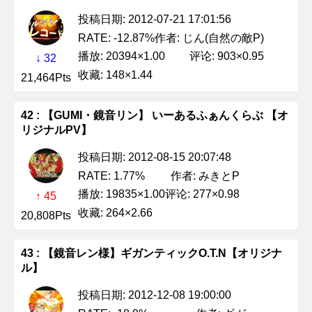
投稿日期: 2012-07-21 17:01:56
作者: じん(自然の敵P)
RATE: -12.87%
播放: 20394×1.00
评论: 903×0.95
↓ 32
收藏: 148×1.44
21,464Pts
42 : 【GUMI・鏡音リン】 いーあるふぁんくらぶ 【オ
リジナルPV】
投稿日期: 2012-08-15 20:07:48
作者: みきとP
RATE: 1.77%
播放: 19835×1.00
评论: 277×0.98
↑ 45
收藏: 264×2.66
20,808Pts
43 : 【鏡音レン様】ギガンティックO.T.N【オリジナ
ル】
投稿日期: 2012-12-08 19:00:00