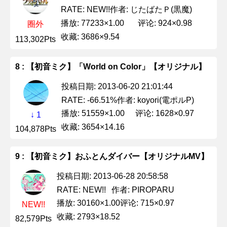
作者: じたばたＰ(黒魔)
RATE: NEW!!
播放: 77233×1.00
评论: 924×0.98
圈外
收藏: 3686×9.54
113,302Pts
8 : 【初音ミク】「World on Color」【オリジナル】
投稿日期: 2013-06-20 21:01:44
作者: koyori(電ポルP)
RATE: -66.51%
播放: 51559×1.00
评论: 1628×0.97
↓ 1
收藏: 3654×14.16
104,878Pts
9 : 【初音ミク】おふとんダイバー【オリジナルMV】
投稿日期: 2013-06-28 20:58:58
作者: PIROPARU
RATE: NEW!!
播放: 30160×1.00
评论: 715×0.97
NEW!!
收藏: 2793×18.52
82,579Pts