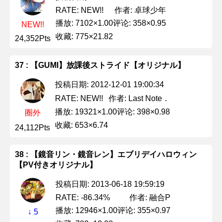
作者: 卓球少年
RATE: NEW!!
播放: 7102×1.00
评论: 358×0.95
NEW!!
收藏: 775×21.82
24,352Pts
37 : 【GUMI】放課後ストライド【オリジナル】
投稿日期: 2012-12-01 19:00:34
作者: Last Note．
RATE: NEW!!
播放: 19321×1.00
评论: 398×0.98
圈外
收藏: 653×6.74
24,112Pts
38 : 【鏡音リン・鏡音レン】エブリデイハロウィン
【PV付きオリジナル】
投稿日期: 2013-06-18 19:59:19
作者: 融合P
RATE: -86.34%
播放: 12946×1.00
评论: 355×0.97
↓ 5