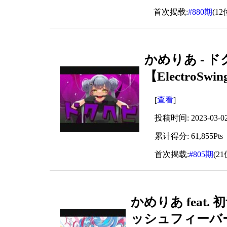
首次揭载:
#880期
(12
かめりあ - ドク
【ElectroSwi
查看
[
]
投稿时间: 2023-03-02 
累计得分: 61,855Pts
首次揭载:
#805期
(21
かめりあ feat
ッシュフィーバ