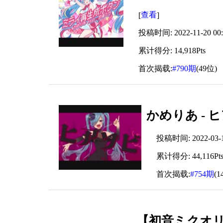
查看
[
]
投稿时间: 2022-11-20 00:
累计得分: 14,918Pts
首次揭载:
#790期
(49位)
かめりあ - ヒア
投稿时间: 2022-03-13
累计得分: 44,116Pt
首次揭载:
#754期
(1
【初音ミクオ