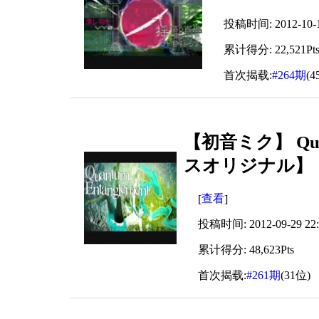
投稿时间: 2012-10-15
累计得分: 22,521Pt
首次揭载:
#264期
(4
【初音ミク】 Quan
スオリジナル】
查看
[
]
投稿时间: 2012-09-29 22:
累计得分: 48,623Pts
首次揭载:
#261期
(31位)