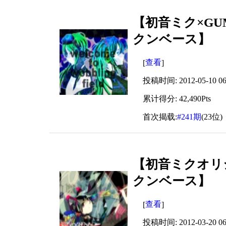
【初音ミク×GUMI】w
クンベース】
查看
[
]
投稿时间: 2012-05-10 06:
累计得分: 42,490Pts
首次揭载:
#241期
(23位)
【初音ミクオリ
クンベース】
查看
[
]
投稿时间: 2012-03-20 06: