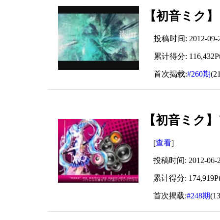
【初音ミク】
投稿时间: 2012-09-22
累计得分: 116,432Pt
首次揭载:
#260期
(2
【初音ミク】＼ 
查看
[
]
投稿时间: 2012-06-28
累计得分: 174,919Pt
首次揭载:
#248期
(1