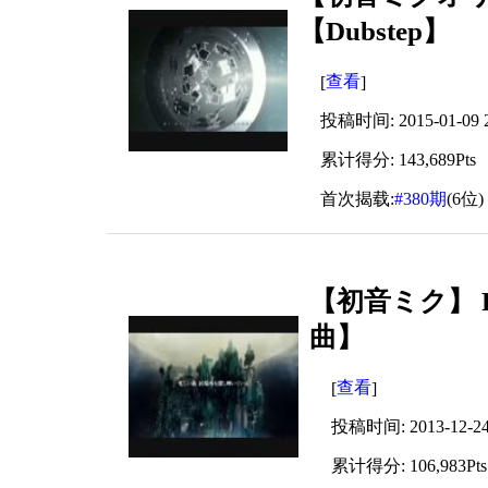
【Dubstep】
查看
[
]
投稿时间: 2015-01-09 2
累计得分: 143,689Pts
首次揭载:
#380期
(6位)
【初音ミク】 Fly
曲】
查看
[
]
投稿时间: 2013-12-24 
累计得分: 106,983Pts