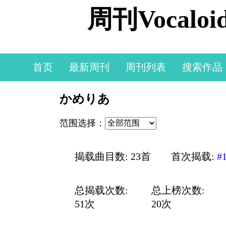
周刊Vocal
首页
最新周刊
周刊列表
搜索作品
かめりあ
范围选择：
揭载曲目数: 23首
首次揭载:
#
总揭载次数:
总上榜次数:
51次
20次