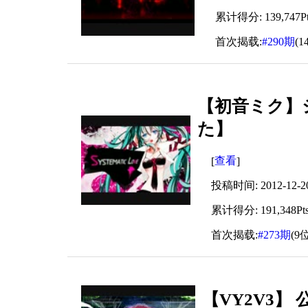
累计得分: 139,747Pt
首次揭载:
#290期
(1
【初音ミク】
た】
查看
[
]
投稿时间: 2012-12-20 
累计得分: 191,348Pt
首次揭载:
#273期
(9
【VY2V3】