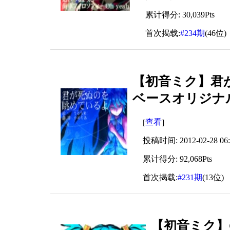
累计得分: 30,039Pts
首次揭载:
#234期
(46位)
【初音ミク】君
ベースオリジナ
查看
[
]
投稿时间: 2012-02-28 06:
累计得分: 92,068Pts
首次揭载:
#231期
(13位)
【初音ミク】Co