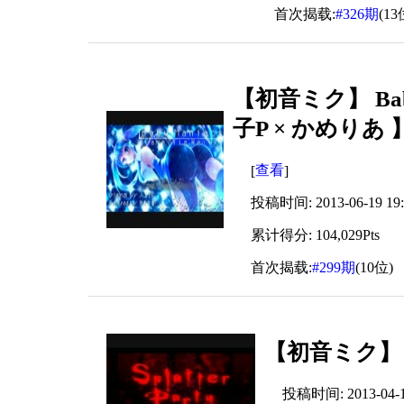
首次揭载:
#326期
(13
【初音ミク】 Baby M
子P × かめりあ 
查看
[
]
投稿时间: 2013-06-19 19:
累计得分: 104,029Pts
首次揭载:
#299期
(10位)
【初音ミク】 Sp
投稿时间: 2013-04-19