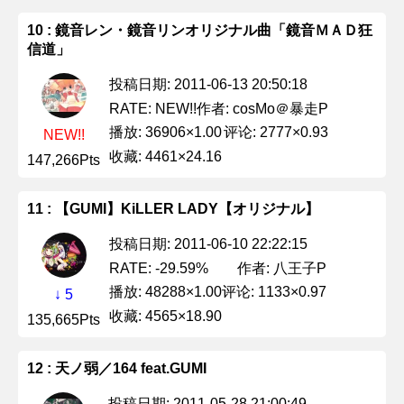
10 : 鏡音レン・鏡音リンオリジナル曲「鏡音ＭＡＤ狂
信道」
投稿日期: 2011-06-13 20:50:18
作者: cosMo＠暴走P
RATE: NEW!!
播放: 36906×1.00
评论: 2777×0.93
NEW!!
收藏: 4461×24.16
147,266Pts
11 : 【GUMI】KiLLER LADY【オリジナル】
投稿日期: 2011-06-10 22:22:15
作者: 八王子P
RATE: -29.59%
播放: 48288×1.00
评论: 1133×0.97
↓ 5
收藏: 4565×18.90
135,665Pts
12 : 天ノ弱／164 feat.GUMI
投稿日期: 2011-05-28 21:00:49