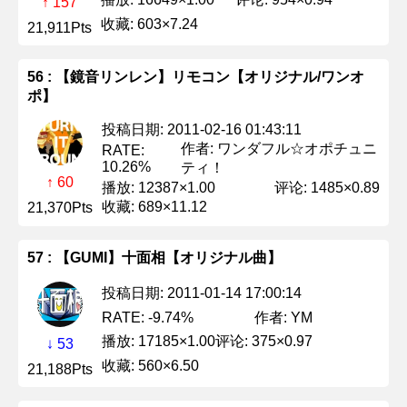
↑ 157
收藏: 603×7.24
21,911Pts
56 : 【鏡音リンレン】リモコン【オリジナル/ワンオ
ポ】
投稿日期: 2011-02-16 01:43:11
作者: ワンダフル☆オポチュニ
RATE:
10.26%
ティ！
↑ 60
播放: 12387×1.00
评论: 1485×0.89
收藏: 689×11.12
21,370Pts
57 : 【GUMI】十面相【オリジナル曲】
投稿日期: 2011-01-14 17:00:14
作者: YM
RATE: -9.74%
播放: 17185×1.00
评论: 375×0.97
↓ 53
收藏: 560×6.50
21,188Pts