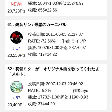
播放: 5804×1.00
评论: 152×0.97
NEW!!
收藏: 655×22.56
20,728Pts
61 : 鏡音リン / 最悪のカーニバル
投稿日期: 2011-06-03 21:37:37
作者: ライブP
RATE: -72.66%
播放: 10076×1.00
评论: 287×0.97
↓ 17
收藏: 717×14.22
20,550Pts
62 : 初音ミク が オリジナル曲を歌ってくれたよ
「メルト」
投稿日期: 2007-12-07 20:46:02
作者: ryo
RATE: -5.2%
播放: 17732×1.00
评论: 1190×0.93
↓ 57
收藏: 374×4.20
20,409Pts