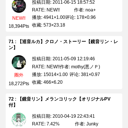
投稿日期: 2011-06-15 18:57:52
作者: noa+
RATE: NEW!!
播放: 4941×1.00
评论: 178×0.96
NEW!!
收藏: 573×23.18
18,394Pts
71 : 【巡音ルカ】クロノ・ストーリー【鏡音リン・レ
ン】
投稿日期: 2011-05-09 12:19:46
作者: mothy(悪ノＰ)
RATE: NEW!!
播放: 15014×1.00
评论: 381×0.97
圈外
收藏: 466×6.20
18,272Pts
72 : 【鏡音リン】メランコリック【オリジナルPV
付】
投稿日期: 2010-04-19 22:43:41
作者: Junky
RATE: 7.42%