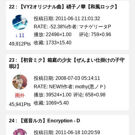
22 : 【VY2オリジナル曲】硝子ノ華【和風ロック】
投稿日期: 2011-06-11 21:01:32
作者: マチゲリータP
RATE: -52.38%
播放: 22496×1.00
评论: 759×0.96
↓ 11
收藏: 1733×15.40
49,912Pts
23 : 【初音ミク】箱庭の少女【ぜんまい仕掛けの子守
唄2】
投稿日期: 2008-07-03 05:14:11
作者: mothy(悪ノＰ)
RATE: NEW!!
播放: 39524×1.00
评论: 658×0.98
圈外
收藏: 1069×5.40
45,941Pts
24 : 【巡音ルカ】Encryption - D
投稿日期: 2011-06-18 10:20:59