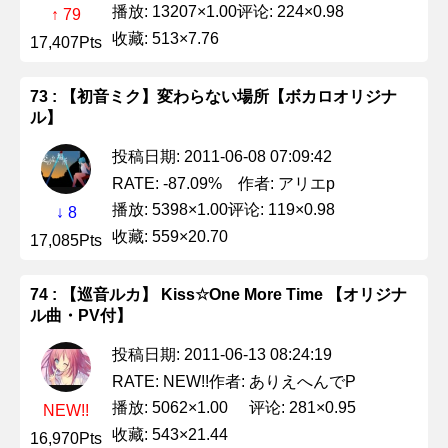
播放: 13207×1.00
评论: 224×0.98
↑ 79
收藏: 513×7.76
17,407Pts
73 : 【初音ミク】変わらない場所【ボカロオリジナ
ル】
投稿日期: 2011-06-08 07:09:42
作者: アリエp
RATE: -87.09%
播放: 5398×1.00
评论: 119×0.98
↓ 8
收藏: 559×20.70
17,085Pts
74 : 【巡音ルカ】 Kiss☆One More Time 【オリジナ
ル曲・PV付】
投稿日期: 2011-06-13 08:24:19
作者: ありえへんでP
RATE: NEW!!
播放: 5062×1.00
评论: 281×0.95
NEW!!
收藏: 543×21.44
16,970Pts