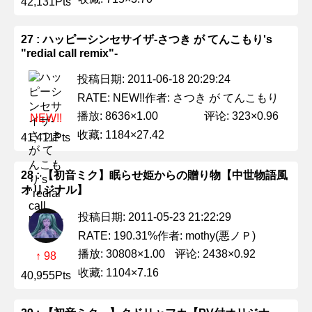
42,131Pts
27 : ハッピーシンセサイザ-さつき が てんこもり's
"redial call remix"-
投稿日期: 2011-06-18 20:29:24
作者: さつき が てんこもり
RATE: NEW!!
播放: 8636×1.00
评论: 323×0.96
NEW!!
收藏: 1184×27.42
41,411Pts
28 : 【初音ミク】眠らせ姫からの贈り物【中世物語風
オリジナル】
投稿日期: 2011-05-23 21:22:29
作者: mothy(悪ノＰ)
RATE: 190.31%
播放: 30808×1.00
评论: 2438×0.92
↑ 98
收藏: 1104×7.16
40,955Pts