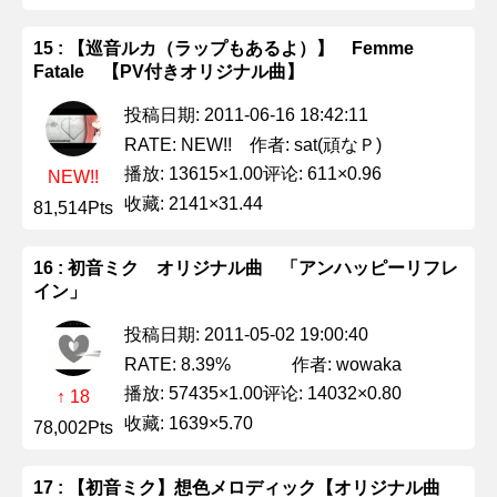
15 : 【巡音ルカ（ラップもあるよ）】 Femme
Fatale 【PV付きオリジナル曲】
投稿日期: 2011-06-16 18:42:11
作者: sat(頑なＰ)
RATE: NEW!!
播放: 13615×1.00
评论: 611×0.96
NEW!!
收藏: 2141×31.44
81,514Pts
16 : 初音ミク オリジナル曲 「アンハッピーリフレ
イン」
投稿日期: 2011-05-02 19:00:40
作者: wowaka
RATE: 8.39%
播放: 57435×1.00
评论: 14032×0.80
↑ 18
收藏: 1639×5.70
78,002Pts
17 : 【初音ミク】想色メロディック【オリジナル曲