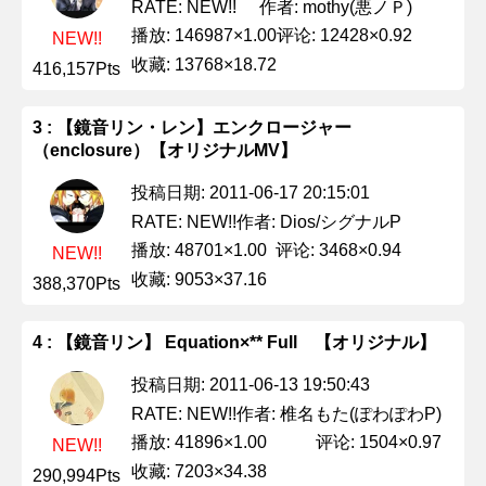
作者: mothy(悪ノＰ)
RATE: NEW!!
播放: 146987×1.00
评论: 12428×0.92
NEW!!
收藏: 13768×18.72
416,157Pts
3 : 【鏡音リン・レン】エンクロージャー
（enclosure）【オリジナルMV】
投稿日期: 2011-06-17 20:15:01
作者: Dios/シグナルP
RATE: NEW!!
播放: 48701×1.00
评论: 3468×0.94
NEW!!
收藏: 9053×37.16
388,370Pts
4 : 【鏡音リン】 Equation×** Full 【オリジナル】
投稿日期: 2011-06-13 19:50:43
作者: 椎名もた(ぽわぽわP)
RATE: NEW!!
播放: 41896×1.00
评论: 1504×0.97
NEW!!
收藏: 7203×34.38
290,994Pts