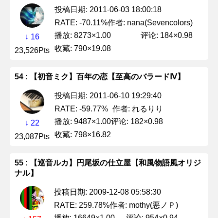
投稿日期: 2011-06-03 18:00:18
作者: nana(Sevencolors)
RATE: -70.11%
播放: 8273×1.00
评论: 184×0.98
↓ 16
收藏: 790×19.08
23,526Pts
54 : 【初音ミク】百年の恋【至高のバラードⅣ】
投稿日期: 2011-06-10 19:29:40
作者: れるりり
RATE: -59.77%
播放: 9487×1.00
评论: 182×0.98
↓ 22
收藏: 798×16.82
23,087Pts
55 : 【巡音ルカ】円尾坂の仕立屋【和風物語風オリジ
ナル】
投稿日期: 2009-12-08 05:58:30
作者: mothy(悪ノＰ)
RATE: 259.78%
播放: 16649×1.00
评论: 954×0.94