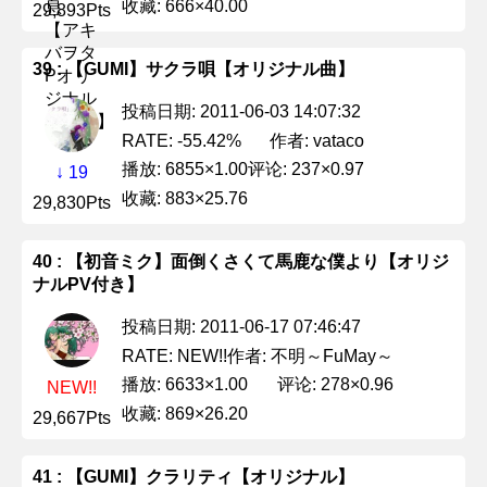
收藏: 666×40.00
29,893Pts
39 : 【GUMI】サクラ唄【オリジナル曲】
投稿日期: 2011-06-03 14:07:32
作者: vataco
RATE: -55.42%
播放: 6855×1.00
评论: 237×0.97
↓ 19
收藏: 883×25.76
29,830Pts
40 : 【初音ミク】面倒くさくて馬鹿な僕より【オリジ
ナルPV付き】
投稿日期: 2011-06-17 07:46:47
作者: 不明～FuMay～
RATE: NEW!!
播放: 6633×1.00
评论: 278×0.96
NEW!!
收藏: 869×26.20
29,667Pts
41 : 【GUMI】クラリティ【オリジナル】