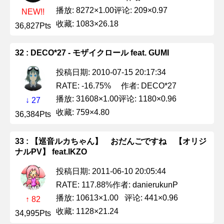
播放: 8272×1.00
评论: 209×0.97
NEW!!
收藏: 1083×26.18
36,827Pts
32 : DECO*27 - モザイクロール feat. GUMI
投稿日期: 2010-07-15 20:17:34
作者: DECO*27
RATE: -16.75%
播放: 31608×1.00
评论: 1180×0.96
↓ 27
收藏: 759×4.80
36,384Pts
33 : 【巡音ルカちゃん】 おだんごですね 【オリジ
ナルPV】 feat.IKZO
投稿日期: 2011-06-10 20:05:44
作者: danierukunP
RATE: 117.88%
播放: 10613×1.00
评论: 441×0.96
↑ 82
收藏: 1128×21.24
34,995Pts