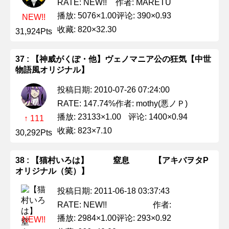
作者: MARETU
RATE: NEW!!
播放: 5076×1.00
评论: 390×0.93
NEW!!
收藏: 820×32.30
31,924Pts
37 : 【神威がくぽ・他】ヴェノマニア公の狂気【中世
物語風オリジナル】
投稿日期: 2010-07-26 07:24:00
作者: mothy(悪ノＰ)
RATE: 147.74%
播放: 23133×1.00
评论: 1400×0.94
↑ 111
收藏: 823×7.10
30,292Pts
38 : 【猫村いろは】 窒息 【アキバヲタP
オリジナル（笑）】
投稿日期: 2011-06-18 03:37:43
作者:
RATE: NEW!!
播放: 2984×1.00
评论: 293×0.92
NEW!!