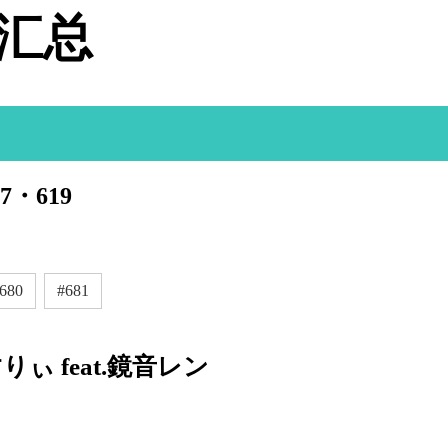
据汇总
7・619
680
#681
すりぃ feat.鏡音レン