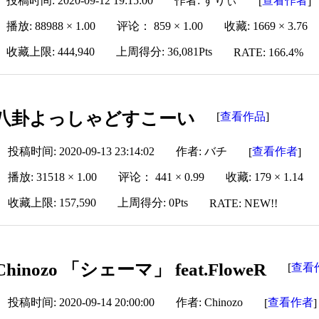
投稿时间: 2020-09-12 19:15:00
作者: すりぃ
查看作者
[
]
播放: 88988 × 1.00
评论： 859 × 1.00
收藏: 1669 × 3.76
收藏上限: 444,940
上周得分: 36,081Pts
RATE: 166.4%
八卦よっしゃどすこーい
查看作品
[
]
投稿时间: 2020-09-13 23:14:02
作者: バチ
查看作者
[
]
播放: 31518 × 1.00
评论： 441 × 0.99
收藏: 179 × 1.14
收藏上限: 157,590
上周得分: 0Pts
RATE: NEW!!
Chinozo 「シェーマ」 feat.FloweR
查看
[
投稿时间: 2020-09-14 20:00:00
作者: Chinozo
查看作者
[
]