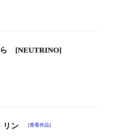
[NEUTRINO]
ン・リン
查看作品
[
]