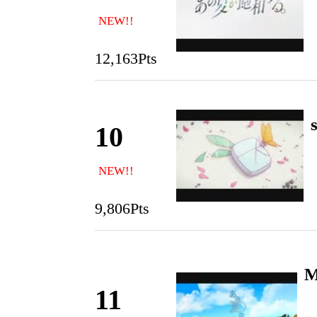
NEW!!
12,163Pts
10
NEW!!
9,806Pts
M
11