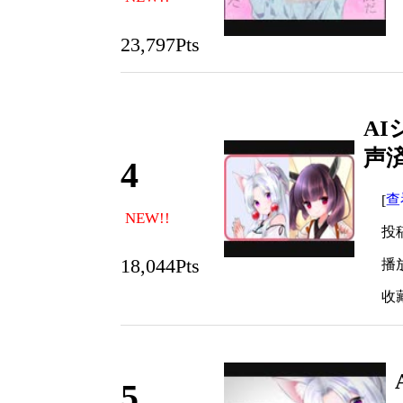
23,797Pts
A
声
4
查
[
NEW!!
投稿
18,044Pts
播放:
收藏
5