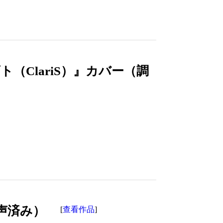
（ClariS）』カバー（調
調声済み）
查看作品
[
]