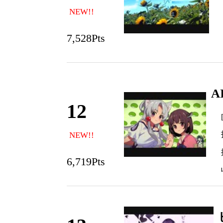
NEW!!
7,528Pts
12
NEW!!
6,719Pts