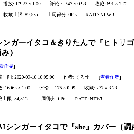
播放: 17927 × 1.00
评论： 547 × 0.98
收藏: 691 × 7.72
收藏上限: 89,635
上周得分: 0Pts
RATE: NEW!!
Iシンガーイタコ＆きりたんで『ヒトリゴト
済み）
看作品
]
时间: 2020-09-18 18:05:00
作者: くろ州
查看作者
[
]
 16963 × 1.00
评论： 175 × 0.99
收藏: 277 × 3.28
上限: 84,815
上周得分: 0Pts
RATE: NEW!!
AIシンガーイタコで『she』カバー（