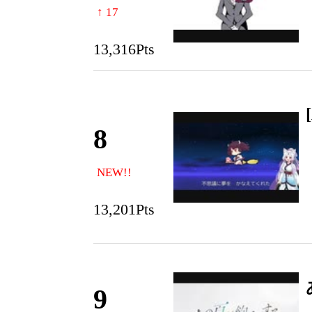
↑ 17
13,316Pts
8
NEW!!
13,201Pts
9