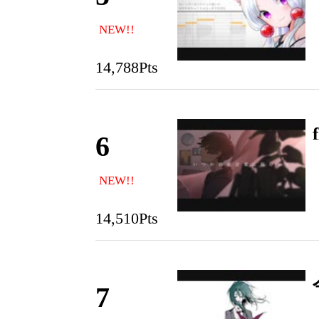
NEW!!
14,788Pts
6
NEW!!
14,510Pts
7