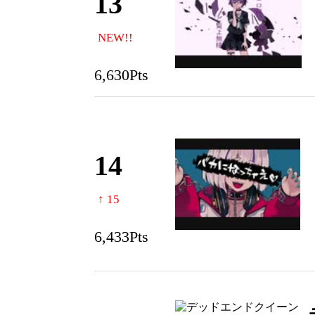
13
NEW!!
6,630Pts
14
↑ 15
6,433Pts