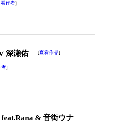
查看作者
]
 MV 深瀬佑
查看作品
[
]
作者
]
 feat.Rana & 音街ウナ