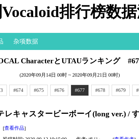
Vocaloid排行榜数
品
杂项数据
CAL CharacterとUTAUランキング #67
(2020年09月14日 00时 ~ 2020年09月21日 00时)
73
#674
#675
#676
#677
#678
#679
#
テレキャスタービーボーイ(long ver.) / 
查看作品
[
]