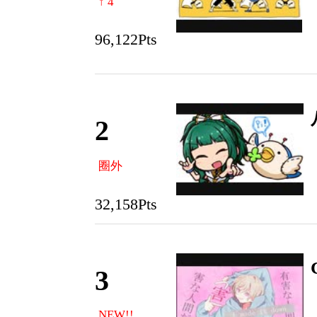
↑ 4
96,122Pts
2
圈外
32,158Pts
3
NEW!!