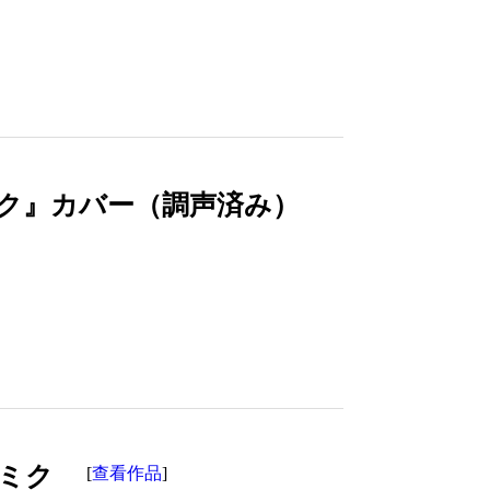
ック』カバー（調声済み）
音ミク
查看作品
[
]