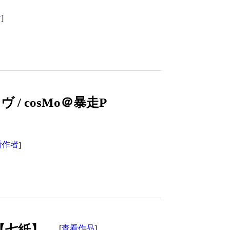
者
]
 cosMo＠暴走P
看作者
]
 【七紙】
查看作品
[
]