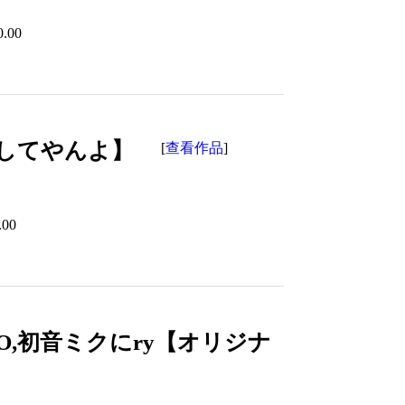
0.00
してやんよ】
查看作品
[
]
.00
O,初音ミクにry【オリジナ