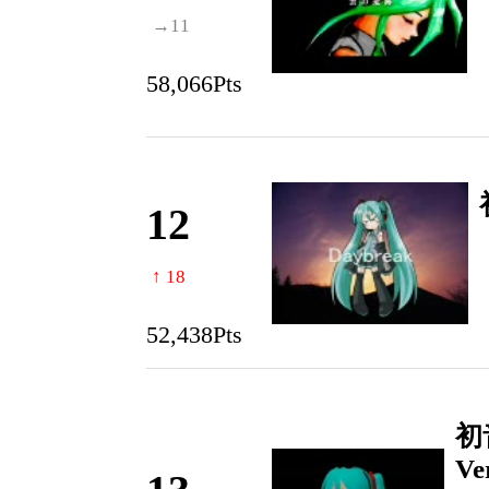
→11
58,066Pts
12
↑ 18
52,438Pts
初
Ver