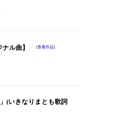
0
オリジナル曲】
查看作品
[
]
nce」(いきなりまとも歌詞