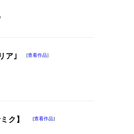
0
リア｣
查看作品
[
]
音ミク】
查看作品
[
]