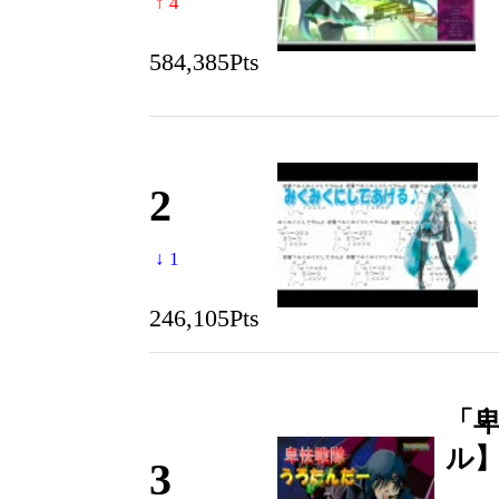
↑ 4
584,385Pts
2
↓ 1
246,105Pts
「卑
ル
3