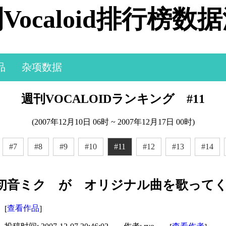
Vocaloid排行榜数
品
杂项数据
週刊VOCALOIDランキング #11
(2007年12月10日 06时 ~ 2007年12月17日 00时)
#7
#8
#9
#10
#11
#12
#13
#14
初音ミク が オリジナル曲を歌って
查看作品
[
]