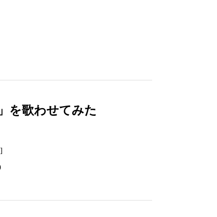
kka」を歌わせてみた
者
]
0