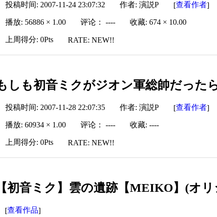
投稿时间: 2007-11-24 23:07:32
作者: 演説P
查看作者
[
]
播放: 56886 × 1.00
评论： ----
收藏: 674 × 10.00
上周得分: 0Pts
RATE: NEW!!
もしも初音ミクがジオン軍総帥だった
投稿时间: 2007-11-28 22:07:35
作者: 演説P
查看作者
[
]
播放: 60934 × 1.00
评论： ----
收藏: ----
上周得分: 0Pts
RATE: NEW!!
【初音ミク】雲の遺跡【MEIKO】(オリ
查看作品
[
]