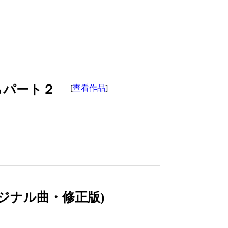
らパート２
查看作品
[
]
ジナル曲・修正版)