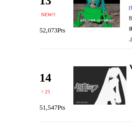
13
[
NEW!!
投
播
52,073Pts
上
14
↑ 25
51,547Pts