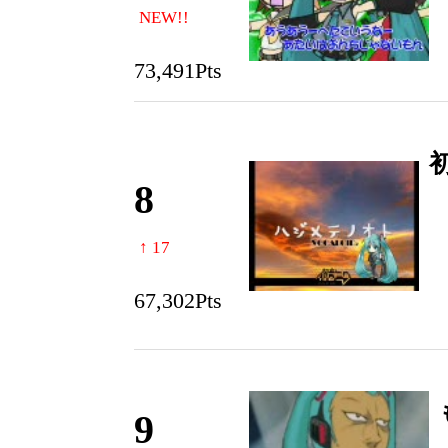
NEW!!
73,491Pts
8
↑ 17
67,302Pts
9