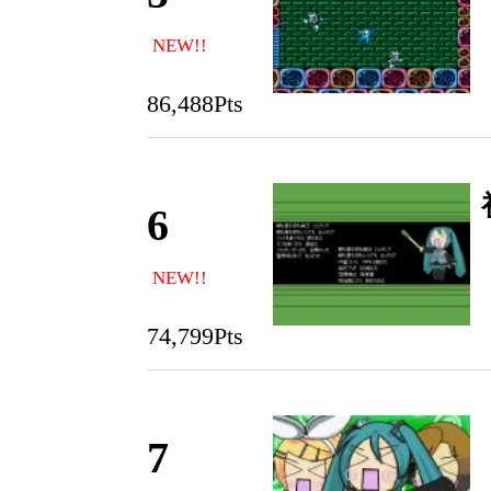
NEW!!
86,488Pts
6
NEW!!
74,799Pts
7