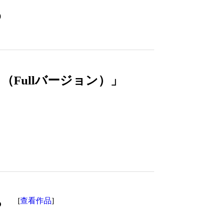
0
Fullバージョン）」
ら
查看作品
[
]