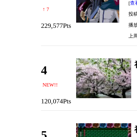
查
[
↑ 7
投稿时
229,577Pts
播放:
上周得
4
NEW!!
120,074Pts
5