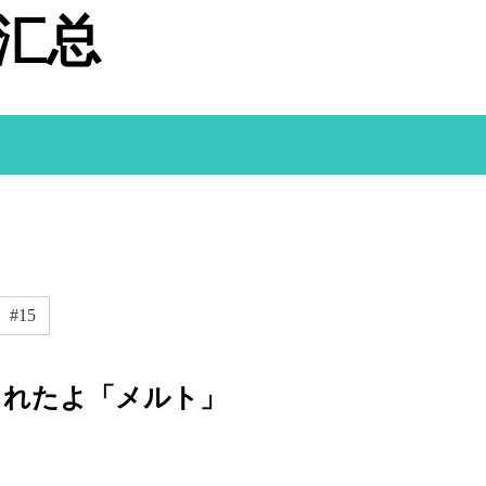
据汇总
#15
くれたよ「メルト」