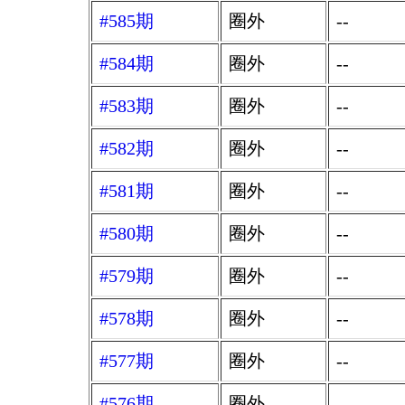
#585期
圈外
--
#584期
圈外
--
#583期
圈外
--
#582期
圈外
--
#581期
圈外
--
#580期
圈外
--
#579期
圈外
--
#578期
圈外
--
#577期
圈外
--
#576期
圈外
--