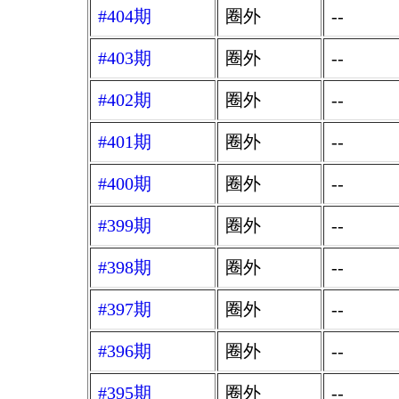
#404期
圈外
--
#403期
圈外
--
#402期
圈外
--
#401期
圈外
--
#400期
圈外
--
#399期
圈外
--
#398期
圈外
--
#397期
圈外
--
#396期
圈外
--
#395期
圈外
--