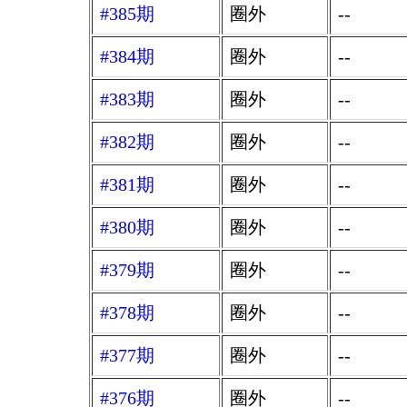
#385期
圈外
--
#384期
圈外
--
#383期
圈外
--
#382期
圈外
--
#381期
圈外
--
#380期
圈外
--
#379期
圈外
--
#378期
圈外
--
#377期
圈外
--
#376期
圈外
--