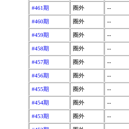
#461期
圈外
--
#460期
圈外
--
#459期
圈外
--
#458期
圈外
--
#457期
圈外
--
#456期
圈外
--
#455期
圈外
--
#454期
圈外
--
#453期
圈外
--