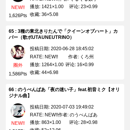
播放: 1421×1.00
评论: 23×0.99
NEW!!
收藏: 36×5.08
1,626Pts
65 : 3種の東北きりたんで「クイーンオブハート」カ
バー（歌ボUTAUNEUTRINO）
投稿日期: 2020-06-28 18:45:02
作者: くろ州
RATE: NEW!!
播放: 1264×1.00
评论: 16×0.99
圈外
收藏: 44×6.98
1,586Pts
66 : のうべんばあ「夜の迷い子」feat.初音ミク【オリ
ジナル曲】
投稿日期: 2020-07-03 19:49:02
作者: のうべんばあ
RATE: NEW!!
播放: 863×1.00
评论: 28×0.98
NEW!!