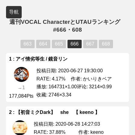
导航
週刊VOCAL CharacterとUTAUランキング
#666・608
663
664
665
666
667
668
1 : アイ情劣等生 / 鏡音リン
投稿日期: 2020-06-27 19:30:00
作者: かいりきベア
RATE: 4.17%
播放: 164731×1.00
评论: 3214×0.99
→1
收藏: 2746×3.34
177,084Pts
2 : 【初音ミクDark】 she 【 keeno 】
投稿日期: 2020-06-28 14:27:03
作者: keeno
RATE: 37.88%