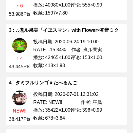
播放: 40980×1.00
评论: 555×0.99
↑ 6
收藏: 1597×7.80
53,986Pts
3 : ∴煮ル果実「イヱスマン」with Flower×初音ミク
投稿日期: 2020-06-24 19:10:00
作者: 煮ル果実
RATE: -15.34%
播放: 42465×1.00
评论: 153×1.00
↑ 4
收藏: 418×1.98
43,445Pts
4 : タミフルリンゴ＃たべるんご
投稿日期: 2020-07-01 13:31:02
作者: 巫鳥
RATE: NEW!!
播放: 35422×1.00
评论: 396×0.99
NEW!!
收藏: 678×3.84
38,417Pts