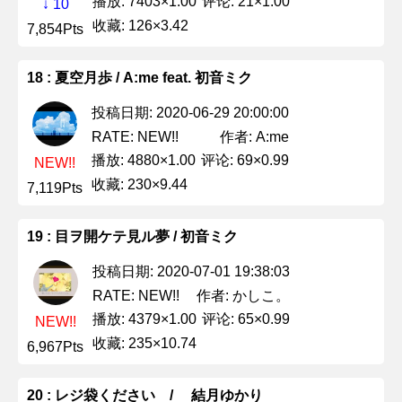
播放: 7403×1.00
评论: 21×1.00
↓ 10
收藏: 126×3.42
7,854Pts
18 : 夏空月歩 / A:me feat. 初音ミク
投稿日期: 2020-06-29 20:00:00
作者: A:me
RATE: NEW!!
播放: 4880×1.00
评论: 69×0.99
NEW!!
收藏: 230×9.44
7,119Pts
19 : 目ヲ開ケテ見ル夢 / 初音ミク
投稿日期: 2020-07-01 19:38:03
作者: かしこ。
RATE: NEW!!
播放: 4379×1.00
评论: 65×0.99
NEW!!
收藏: 235×10.74
6,967Pts
20 : レジ袋ください / 結月ゆかり