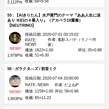
收藏: 68×9.58
2,112Pts
55 : 【AIきりたん】水戸黄門のテーマ『ああ人生に涙
あり ※幻の４番入り』（アカペラ10重奏）
【NEUTRINO】
投稿日期: 2020-07-01 00:15:02
作者: 鬼影スパナ（ラノベ作
RATE:
NEW!!
家）
NEW!!
播放: 1623×1.00
评论: 35×0.98
收藏: 51×6.30
1,978Pts
56 : ガラクタ―ズ / 初音ミク
投稿日期: 2020-07-04 20:00:00
作者: だよねP
RATE: NEW!!
播放: 1159×1.00
评论: 58×0.96
NEW!!
收藏: 65×11.22
1,943Pts