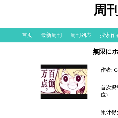
周刊
首页
最新周刊
周刊列表
搜索作
無限に
作者: 
首次揭
位)
累计得分: