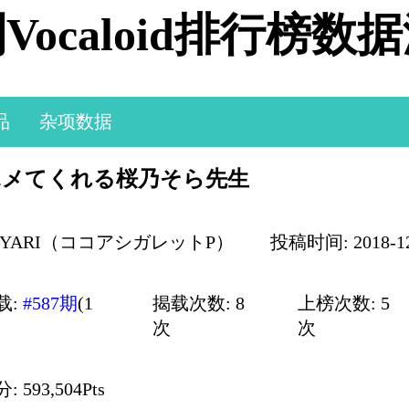
Vocaloid排行榜数
品
杂项数据
ホメてくれる桜乃そら先生
GYARI（ココアシガレットP）
投稿时间: 2018-12-
载:
#587期
(1
揭载次数: 8
上榜次数: 5
次
次
 593,504Pts