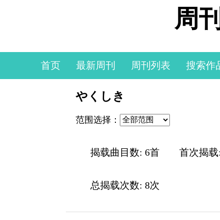
周刊
首页
最新周刊
周刊列表
搜索作
やくしき
范围选择：
揭载曲目数: 6首
首次揭载
总揭载次数: 8次