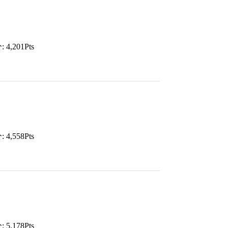
4,201Pts
4,558Pts
5,178Pts