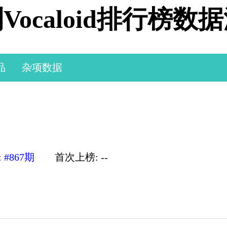
Vocaloid排行榜数
品
杂项数据
:
#867期
首次上榜: --