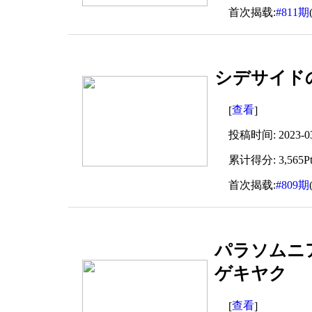
首次揭载:
#811期
シデサイドの人
查看
[
]
投稿时间: 2023-03-
累计得分: 3,565Pt
首次揭载:
#809期
パラソムニアの
ゲキヤク
查看
[
]