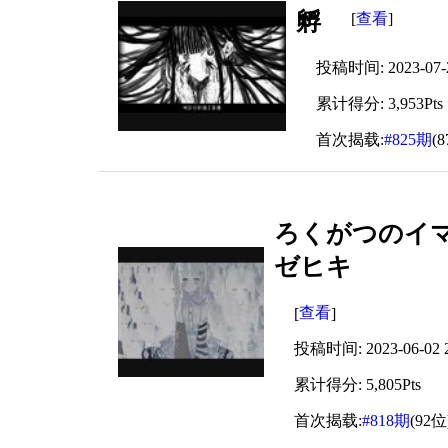
孵
查看
[
]
投稿时间: 2023-07-20
累计得分: 3,953Pts
首次揭载:
#825期
(
ろくがつのイマジ
ゼヒキ
查看
[
]
投稿时间: 2023-06-02 2
累计得分: 5,805Pts
首次揭载:
#818期
(92位