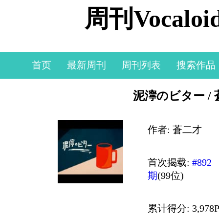
周刊Vocal
首页
最新周刊
周刊列表
搜索作品
泥濘のビター / 蒼二
作者: 蒼二才
首次揭载:
#892
期
(99位)
累计得分: 3,978P