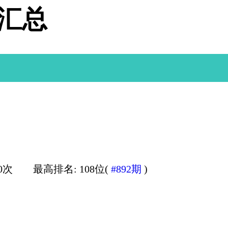
据汇总
0次
最高排名: 108位(
#892期
)