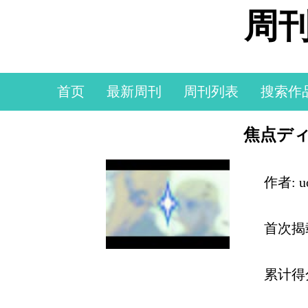
周刊
首页
最新周刊
周刊列表
搜索作
焦点ディ
作者: u
首次揭
累计得分: