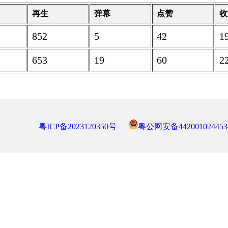
再生
弹幕
点赞
收
852
5
42
1
653
19
60
2
粤ICP备2023120350号
粤公网安备442001024453