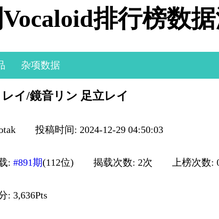
Vocaloid排行榜数
品
杂项数据
レイ/鏡音リン 足立レイ
otak
投稿时间: 2024-12-29 04:50:03
载:
#891期
(112位)
揭载次数: 2次
上榜次数: 
 3,636Pts