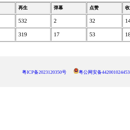
再生
弹幕
点赞
收
532
2
32
1
319
17
53
1
粤ICP备2023120350号
粤公网安备442001024453