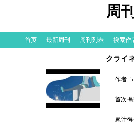
周刊
首页
最新周刊
周刊列表
搜索作
クライネ
作者: ir
首次揭
累计得分: