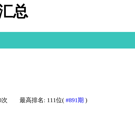
据汇总
0次
最高排名: 111位(
#891期
)