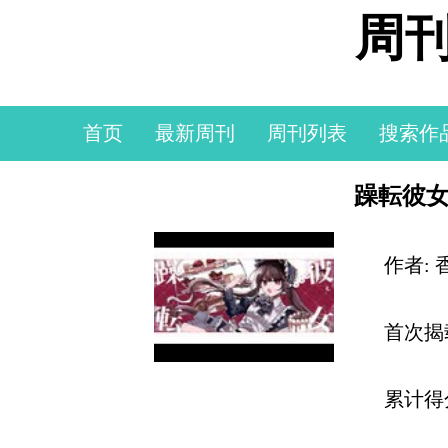
周刊
首页
最新周刊
周刊列表
搜索作
躁転彼女 
作者:
首次揭
累计得分: