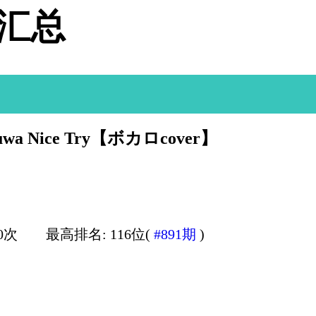
据汇总
Nice Try【ボカロcover】
0次
最高排名: 116位(
#891期
)