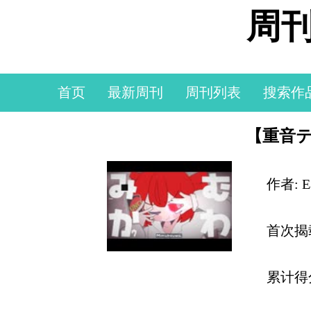
周刊
首页
最新周刊
周刊列表
搜索作
【重音テト
作者: Ea
首次揭
累计得分: