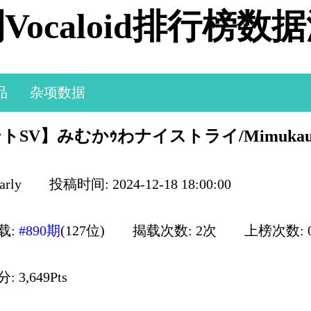
Vocaloid排行榜数
品
杂项数据
SV】みむかｩわナイストライ/Mimukauwa 
rly
投稿时间: 2024-12-18 18:00:00
载:
#890期
(127位)
揭载次数: 2次
上榜次数: 
 3,649Pts