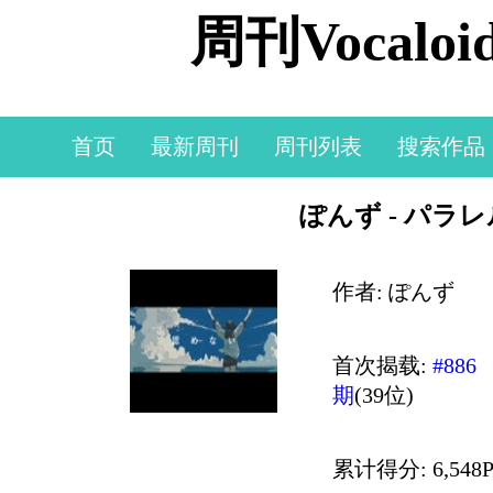
周刊Vocal
首页
最新周刊
周刊列表
搜索作品
ぽんず - パラレル
作者: ぽんず
首次揭载:
#886
期
(39位)
累计得分: 6,548P