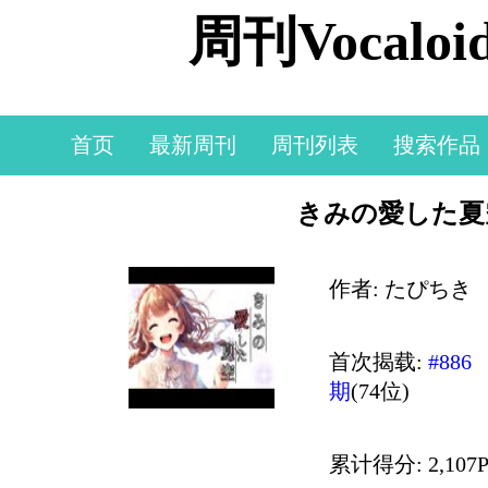
周刊Vocal
首页
最新周刊
周刊列表
搜索作品
きみの愛した夏空 -
作者: たぴちき
首次揭载:
#886
期
(74位)
累计得分: 2,107P