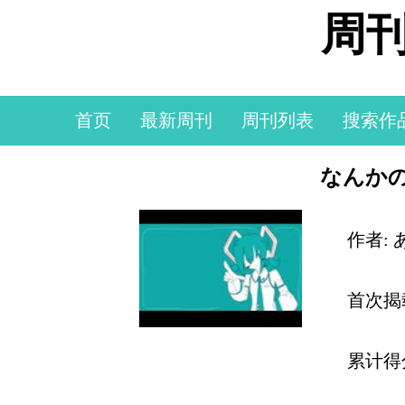
周刊
首页
最新周刊
周刊列表
搜索作
なんかの
作者:
首次揭
累计得分: