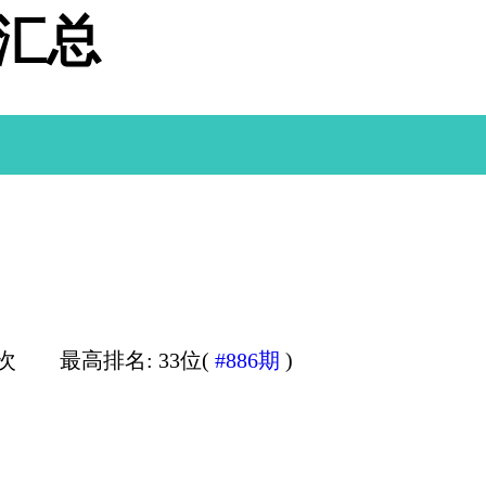
据汇总
0次
最高排名: 33位(
#886期
)