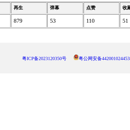
再生
弹幕
点赞
收
879
53
110
51
粤ICP备2023120350号
粤公网安备442001024453