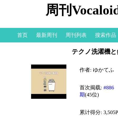
周刊Vocal
首页
最新周刊
周刊列表
搜索作品
テクノ洗濯機と
作者: ゆかてふ
首次揭载:
#886
期
(45位)
累计得分: 3,505P