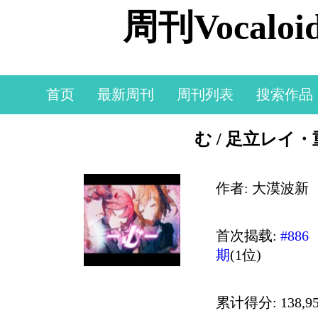
周刊Vocal
首页
最新周刊
周刊列表
搜索作品
む / 足立レイ
作者: 大漠波新
首次揭载:
#886
期
(1位)
累计得分: 138,95