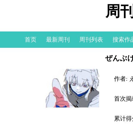
周刊
首页
最新周刊
周刊列表
搜索作
ぜんぶけ
作者:
首次揭
累计得分: