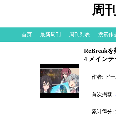
周刊
首页
最新周刊
周刊列表
搜索作
ReBre
4 メイン
作者: ビ
首次揭载:
累计得分: 33