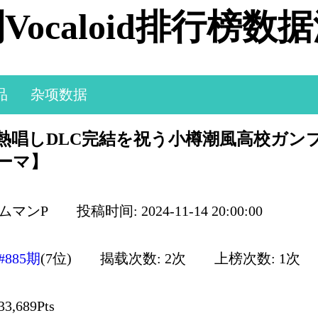
Vocaloid排行榜数
品
杂项数据
akを熱唱しDLC完結を祝う小樽潮風高校ガ
テーマ】
ームマンP
投稿时间: 2024-11-14 20:00:00
#885期
(7位)
揭载次数: 2次
上榜次数: 1次
,689Pts