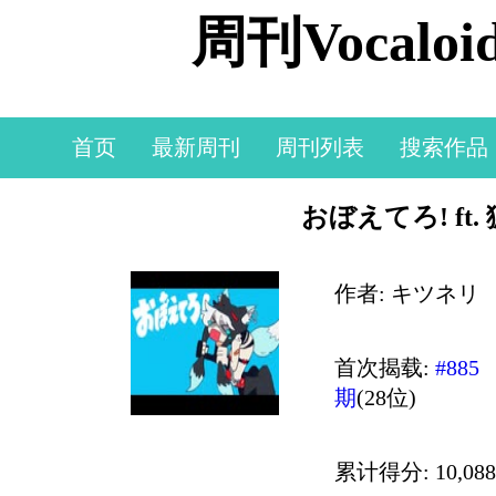
周刊Vocal
首页
最新周刊
周刊列表
搜索作品
おぼえてろ! ft.
作者: キツネリ
首次揭载:
#885
期
(28位)
累计得分: 10,088