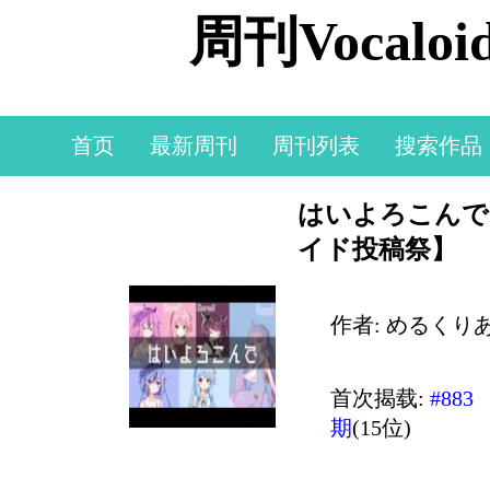
周刊Vocal
首页
最新周刊
周刊列表
搜索作品
はいよろこんで -
イド投稿祭】
作者: めるくり
首次揭载:
#883
期
(15位)